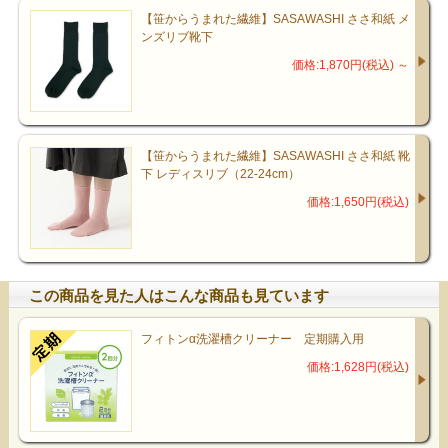
【笹からうまれた繊維】SASAWASHI ささ和紙 メ
ンズリブ靴下
価格:1,870円(税込)
～
【笹からうまれた繊維】SASAWASHI ささ和紙 靴
下 レディスリブ（22-24cm）
価格:1,650円(税込)
この商品を見た人はこんな商品も見ています
フィトンα洗濯槽クリーナー 定期購入用
価格:1,628円(税込)