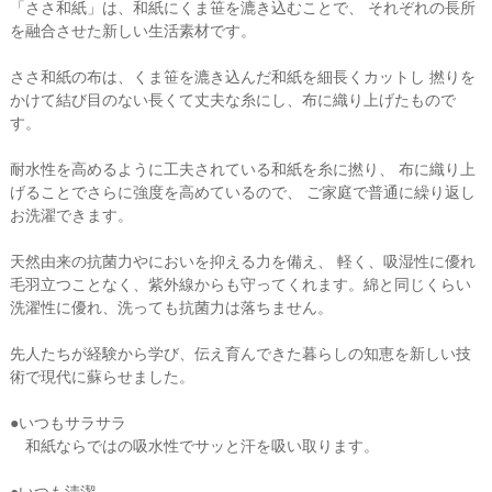
「ささ和紙」は、和紙にくま笹を漉き込むことで、 それぞれの長所
を融合させた新しい生活素材です。
ささ和紙の布は、くま笹を漉き込んだ和紙を細長くカットし 撚りを
かけて結び目のない長くて丈夫な糸にし、布に織り上げたもので
す。
耐水性を高めるように工夫されている和紙を糸に撚り、 布に織り上
げることでさらに強度を高めているので、 ご家庭で普通に繰り返し
お洗濯できます。
天然由来の抗菌力やにおいを抑える力を備え、 軽く、吸湿性に優れ
毛羽立つことなく、紫外線からも守ってくれます。綿と同じくらい
洗濯性に優れ、洗っても抗菌力は落ちません。
先人たちが経験から学び、伝え育んできた暮らしの知恵を新しい技
術で現代に蘇らせました。
●いつもサラサラ
和紙ならではの吸水性でサッと汗を吸い取ります。
●いつも清潔