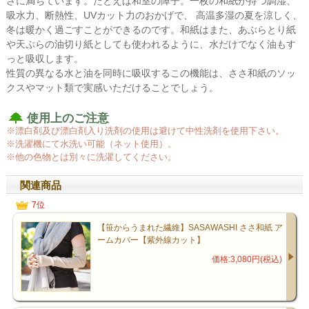
さに満ちています。たとえば和室の障子。一枚の和紙が持つ調湿、
吸水力、断熱性、UVカット力のおかげで、 高温多湿の夏を涼しく、
冬は暖かく過ごすことができるのです。和紙はまた、あぶらとり紙
や天ぷらの油切り紙としても使われるように、水だけでなく油もす
っと吸収します。
性質の異なる水と油を同時に吸収するこの機能は、ささ和紙のソッ
クスやマット類で実感いただけることでしょう。
使用上のご注意
※漂白剤及び漂白剤入り洗剤の使用は避けて中性洗剤を使用下さい。
※洗濯機にて水洗い可能（ネット使用）。
※他の色物とは別々に洗濯してください。
関連商品
7位
【笹からうまれた繊維】SASAWASHI ささ和紙 ア
ームカバー【紫外線カット】
価格:3,080円(税込)