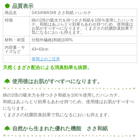
品質表示
商品名
SASAWASHI ささ和紙 ハンカチ
特徴
綿の2倍の吸水力を持つささ和紙を100％使用したハンカ
チ。和紙はあぶらとり効果もあわせ持つため、使用後は
お肌がすべすべになります。くまざさの抗菌防臭効果で
気になるにおいも抑えます。
材料・材質
分類外繊維(和紙)100%
内容量・サ
43×43cm
イズなど
使用上のご注意
天然くまざさ配合による消臭効果も抜群。
使用後はお肌がすべすべになります。
綿の2倍の吸水力を持つささ和紙を100％使用したハンカチ。
和紙はあぶらとり効果もあわせ持つため、使用後はお肌がすべすべ
になります。
くまざさの抗菌防臭効果で気になるにおいも抑えます。
自然から生まれた優れた機能 ささ和紙