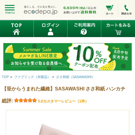
TOP
>
ファブリック（布製品）
>
ささ和紙（SASAWASHI）
【笹からうまれた繊維】SASAWASHI ささ和紙 ハンカチ
総評:
5.0
カスタマーレビュー（1件）