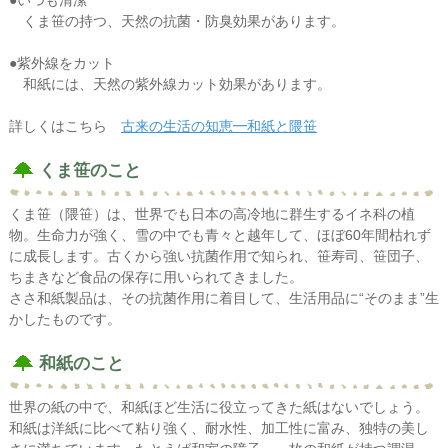
くま笹の持つ、天然の抗菌・防臭効果があります。
●紫外線をカット
和紙には、天然の紫外線カット効果があります。
詳しくはこちら
古来の生活の知恵━和紙と隈笹
くま笹のこと
くま笹（隈笹）は、世界でも日本の高冷地に群生するイネ科の植
物。生命力が強く、雪の中でも青々と越年して、ほぼ60年間枯れず
に成長します。古くから強い抗菌作用で知られ、笹寿司、笹団子、
ちまきなど食品の保存に用いられてきました。
ささ和紙製品は、その抗菌作用に着目して、生活用品に“そのまま”生
かしたものです。
和紙のこと
世界の紙の中で、和紙ほど生活に役立ってきた紙はないでしょう。
和紙は洋紙に比べて粘り強く、耐水性、加工性に富み、独特の美し