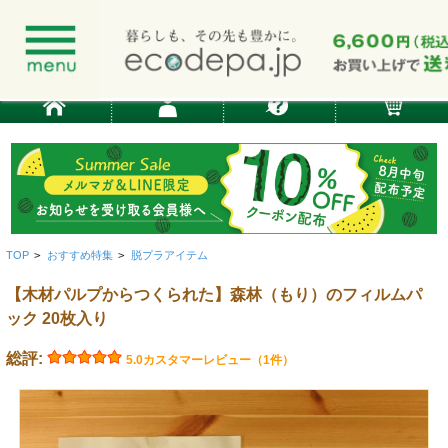
TOP
>
おすすめ特集
>
脱プラアイテム
【木材パルプからつくられた】森林（もり）のフィルムパ
ック 20枚入り
総評:
5.0
カスタマーレビュー（1件）