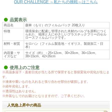
OUR CHALLENGE ～私たちの挑戦～はこちら
品質表示
商品名
森林（もり）のフィルムパック 20枚入り
特徴
環境保全に配慮し管理された木材のパルプを原料につく
られた、地球と人にやさしいプラスチックフリーのセル
ロースフィルムパックです。
材料・材質
セロハン（フィルム製造地・イギリス、製袋加工・日
本）
内容量・サ
サイズ（約）：25×12cm、30×20cm、36×13cm、
イズなど
38×15cm、42×26cm
使用上のご注意
※高温多湿下・直射日光が当たる所で保管すると形状変化や劣化が生じま
す。
※液体や重いものを入れると張り合わせ部分が破損します。
※経年劣化します。
※透湿性はありません。
※外装なしでのお届けとなりますので、ご了承ください。
人気急上昇中の商品