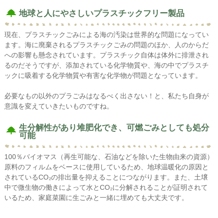
地球と人にやさしいプラスチックフリー製品
現在、プラスチックごみによる海の汚染は世界的な問題になってい
ます。海に廃棄されるプラスチックごみの問題のほか、人のからだ
への影響も懸念されています。プラスチック自体は体外に排泄され
るのだそうですが、添加されている化学物質や、海の中でプラスチ
ックに吸着する化学物質や有害な化学物が問題となっています。
必要なもの以外のプラごみはなるべく出さない！と、私たち自身が
意識を変えていきたいものですね。
生分解性があり堆肥化でき、可燃ごみとしても処分
可能
100％バイオマス（再生可能な、石油などを除いた生物由来の資源）
原料のフィルムをベースに使用しているため、地球温暖化の原因と
されているCO₂の排出量を抑えることにつながります。また、土壌
中で微生物の働きによって水とCO₂に分解されることが証明されて
いるため、家庭菜園に生ごみと一緒に埋めても大丈夫です。