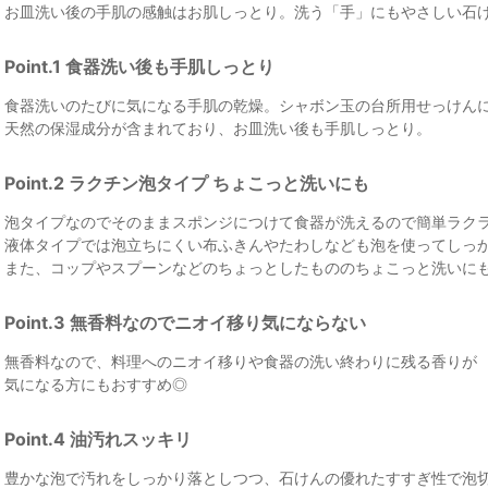
お皿洗い後の手肌の感触はお肌しっとり。洗う「手」にもやさしい石
Point.1 食器洗い後も手肌しっとり
食器洗いのたびに気になる手肌の乾燥。シャボン玉の台所用せっけん
天然の保湿成分が含まれており、お皿洗い後も手肌しっとり。
Point.2 ラクチン泡タイプ ちょこっと洗いにも
泡タイプなのでそのままスポンジにつけて食器が洗えるので簡単ラク
液体タイプでは泡立ちにくい布ふきんやたわしなども泡を使ってしっ
また、コップやスプーンなどのちょっとしたもののちょこっと洗いに
Point.3 無香料なのでニオイ移り気にならない
無香料なので、料理へのニオイ移りや食器の洗い終わりに残る香りが
気になる方にもおすすめ◎
Point.4 油汚れスッキリ
豊かな泡で汚れをしっかり落としつつ、石けんの優れたすすぎ性で泡