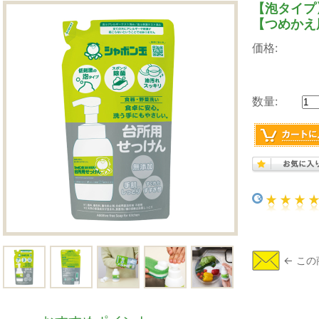
【泡タイプ
【つめかえ用
価格:
数量: