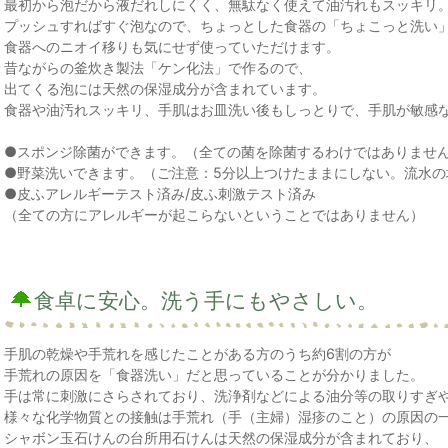
最初から泡だから液だれしにくく、無駄なく使えて油汚れもスッキリ
プッシュすればすぐ泡なので、ちょっとした食器の「ちょこっと洗い
食器へのニオイ移りも気にせず使っていただけます。
昔ながらの釜炊き製法「ケン化法」で作るので、
出てくる泡には天然の保湿成分が含まれています。
食器や油汚れスッキリ、手肌はお皿洗い後もしっとりで、手肌が敏感
●スポンジ除菌ができます。（全ての菌を除菌するわけではありませ
●野菜洗いできます。（ご注意：5分以上つけたままにしない。流水の
●皮ふアレルギーテスト済み/皮ふ刺激テスト済み
（全ての方にアレルギーが起こらないということではありません）
食卓に安心。洗う手にもやさしい。
手肌の乾燥や手荒れを感じたことがある方のうち約6割の方が
手荒れの原因を「食器洗い」だと思っていることが分かりました。
手は常に刺激にさらされており、洗浄剤などによる油分等の取りすぎ
様々な化学物質との接触は手荒れ（手（主婦）湿疹のこと）の原因の
シャボン玉石けんの台所用石けんは天然の保湿成分が含まれており、