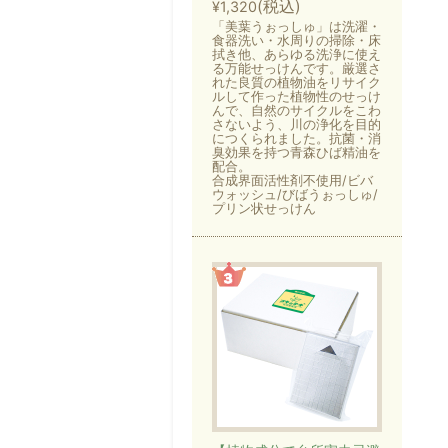
(税込)
¥1,320
「美葉うぉっしゅ」は洗濯・
食器洗い・水周りの掃除・床
拭き他、あらゆる洗浄に使え
る万能せっけんです。厳選さ
れた良質の植物油をリサイク
ルして作った植物性のせっけ
んで、自然のサイクルをこわ
さないよう、川の浄化を目的
につくられました。抗菌・消
臭効果を持つ青森ひば精油を
配合。
合成界面活性剤不使用/ビバ
ウォッシュ/びばうぉっしゅ/
プリン状せっけん