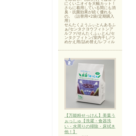
にくいニオイを大幅カット！
さらに着用している間にも消
臭・抗菌効果が続く優れも
の。（詰替用×2袋/定期購入
用）
せんたくようふぃとんあるふ
ぁ/センタクヨウフィトンア
ルファ/せんたくふぃとん/セ
ンタクフィトン/室内干し/つ
めかえ用/詰め替え/レフィル
【万能粉せっけん】美葉う
ぉっしゅ【洗濯・食器洗
い・水周りの掃除・床拭き
他！】