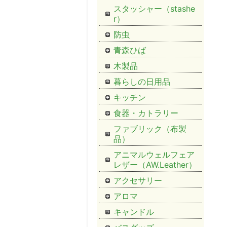
スタッシャー（stashe
r）
防虫
青森ひば
木製品
暮らしの日用品
キッチン
食器・カトラリー
ファブリック（布製
品）
アニマルウェルフェア
レザー（AW.Leather）
アクセサリー
アロマ
キャンドル