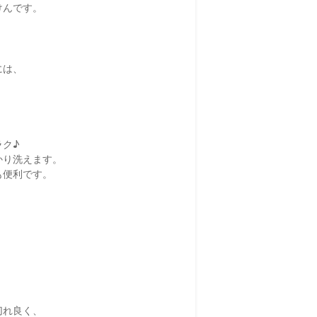
けんです。
には、
ラク♪
かり洗えます。
も便利です。
切れ良く、