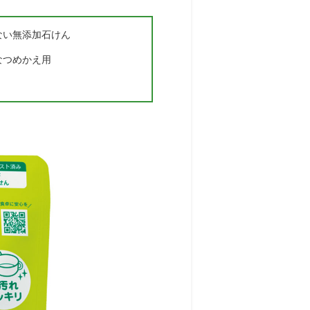
ない無添加石けん
なつめかえ用
！