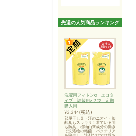
先週の人気商品ランキング
洗濯用フィトンα エコタ
イプ 詰替用×２袋 定期
購入用
(税込)
¥3,344
部屋干し臭・汗のニオイ・加
齢臭もスッキリ！着ている間
も防臭。植物由来成分の働き
で洗濯物の雑菌・バクテリア
を除去し、洗剤だけでは落ち