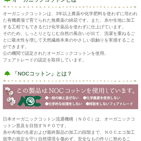
オーガニックコットンは、3年以上農薬や化学肥料を使わずに培われ
た有機農場で育てられた無農薬の綿花です。また、糸や生地に加工
する工程でもできるだけ化学薬品を使わずに仕上げています。
そのため、しっとりとなじむ自然の風合いが出て、洗濯を重ねるご
とに吸水性を増して天然繊維本来のやさしい肌触りを実感すること
ができます。
公の機関で認定されたオーガニックコットンを使用。
フェアトレードの認定を取得しています。
「NOCコットン」とは？
日本オーガニックコットン流通機構（ＮＯＣ）は、オーガニックコ
ットン普及を目指すＮＰＯです。
糸や布地の生産および最終製品の加工の段階まで、ＮＯＣエコ加工
規準の規定を守り自然環境を傷めず、安全なもの作りに努めるこ