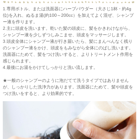
1.専用ボトル、または洗面器にハーブパウダー（大さじ1杯・約4g
位)を入れ、ぬるま湯(約100～200cc）を加えてよく混ぜ、シャンプ
ー液を作ります。
2.主に頭皮を洗います。乾いた髪の頭皮に、髪をかきわけながら、
シャンプー液を少しずつしみこませ、頭皮をマッサージします。
3.頭皮全体にシャンプー液が行き届いたら、髪にまんべんなく残り
のシャンプー液をかけ、頭皮をもみながら全体にのばし洗います。
洗面器にためて、髪をつけ洗いすると、よりトリートメント作用を
感じられます。
4.最後にお湯をかけてしっかりと洗い流します。
★一般のシャンプーのように泡だてて洗うタイプではありません
が、しっかりした洗浄力があります。洗面器にためて、髪や頭皮を
つけ洗いをすると、より効果的です。