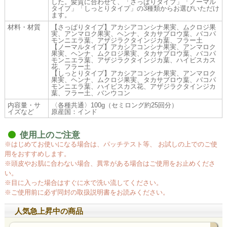
した。髪質に合わせて、「さっぱりタイプ」「ノーマル
タイプ」「しっとりタイプ」の3種類からお選びいただけ
ます。
材料・材質
【さっぱりタイプ】アカシアコンシナ果実、ムクロジ果
実、アンマロク果実、ヘンナ、タカサブロウ葉、バコパ
モンニエラ葉、アザジラクタインジカ葉、フラー土
【ノーマルタイプ】アカシアコンシナ果実、アンマロク
果実、ヘンナ、ムクロジ果実、タカサブロウ葉、バコパ
モンニエラ葉、アザジラクタインジカ葉、ハイビスカス
花、フラー土
【しっとりタイプ】アカシアコンシナ果実、アンマロク
果実、ヘンナ、ムクロジ果実、タカサブロウ葉、バコパ
モンニエラ葉、ハイビスカス花、アザジラクタインジカ
葉、フラー土、バンウコン
内容量・サ
〈各種共通〉100g（セミロング約25回分）
イズなど
原産国：インド
使用上のご注意
※はじめてお使いになる場合は、パッチテスト等、 お試しの上でのご使
用をおすすめします。
※頭皮やお肌に合わない場合、異常がある場合はご使用をお止めくださ
い。
※目に入った場合はすぐに水で洗い流してください。
※ご使用前に必ず同封の取扱説明書をお読みください。
人気急上昇中の商品