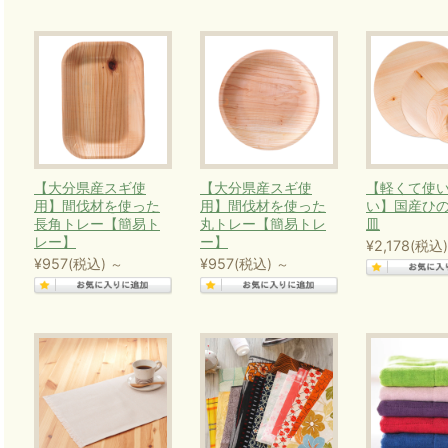
たっぷり吸収する元気な森林づくりにつながります。
また、日本の木を積極的に利用することより、森林の本
てる→収穫する（上手に使う）→植える→育てる・・・
止機能、国土保全機能、水源かん養機能等が発揮され、
ります。
【大分県産スギ使
【大分県産スギ使
【軽くて使
エコデパを運営する生活アートクラブでは、これらの製
用】間伐材を使った
用】間伐材を使った
い】国産ひ
長角トレー【簡易ト
丸トレー【簡易トレ
皿
「SDGs」の達成に貢献してまいります。
レー】
ー】
¥2,178
(税込)
¥957
(税込)
¥957
(税込)
～
～
（各目標については、外務省「持続可能な開発目標（S
ットより引用）