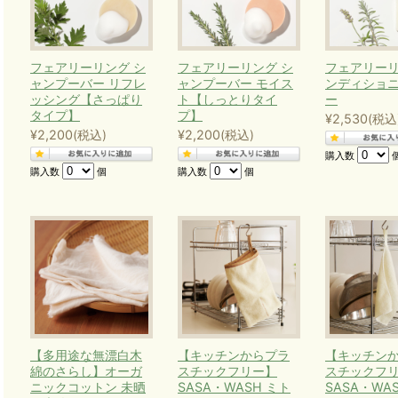
をご活用ください。エコデパの製品をお使いいただくこ
つかの目標達成に貢献することができます。
フェアリーリング シ
フェアリーリング シ
フェアリーリ
ャンプーバー リフレ
ャンプーバー モイス
ンディショ
【目標14】海の豊かさを守ろう
ッシング【さっぱり
ト【しっとりタイ
ー
タイプ】
プ】
¥2,530
(税込
持続可能な開発のために、海洋・海洋資源を保全し、持
¥2,200
(税込)
¥2,200
(税込)
→
「水を海を汚さない」カテゴリー
の、脱プラスチック
購入数
購入数
個
購入数
個
をお使いいただくことで、水や川、海の汚染を防ぎます
とにもつながります。
【目標10】人や国の不平等をなくそう
国内及び各国家間の不平等を是正する
→
「人・社会への貢献」カテゴリー
の、フェアトレード
【多用途な無漂白木
【キッチンからプラ
【キッチン
公正な取引が生まれ、不平等の是正につながります。
綿のさらし】オーガ
スチックフリー】
スチックフ
ニックコットン 未晒
SASA・WASH ミト
SASA・WA