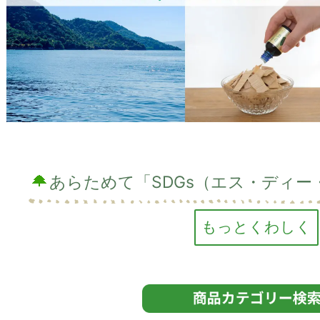
あらためて「SDGs（エス・ディー
持続可能な開発目標（SDGs：Sustainable Developme
国連サミットで加盟国の全会一致で採択された「持続可能
ダ」に記載の、2030年までに持続可能でよりよい世界