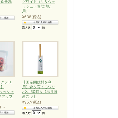
・食器洗
グワイド（ササウォ
ッシュ・食器洗い
用）
¥638
(税込)
スティナブルな考え方の一つ
購入数
個
カテゴリー
の製品を選ぶこと
ことで、持続可能な消費・生産
る
ックフリ
【国産間伐材を利
器】
用】森を育てるワリ
（スタッシャ
バシ 50膳入【福井県
可能な森林の経営、砂漠化への
ドアップ
産スギ】
損失を阻止する
¥957
(税込)
)
～
ことで、二酸化炭素（CO2）を
購入数
個