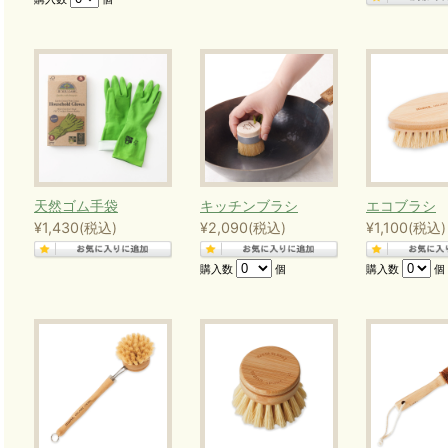
食品用ラップの代替に、フェアトレードのオー
「オーガニックコットン 未晒
天然ゴム手袋
キッチンブラシ
エコブラシ
¥1,430
(税込)
¥2,090
(税込)
¥1,100
(税込)
購入数
個
購入数
個