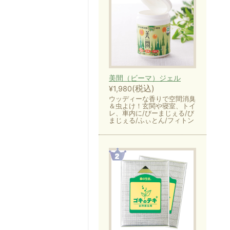
美間（ビーマ）ジェル
(税込)
¥1,980
ウッディーな香りで空間消臭
＆虫よけ！玄関や寝室、トイ
レ、車内に/びーまじぇる/び
まじぇる/ふぃとん/フィトン