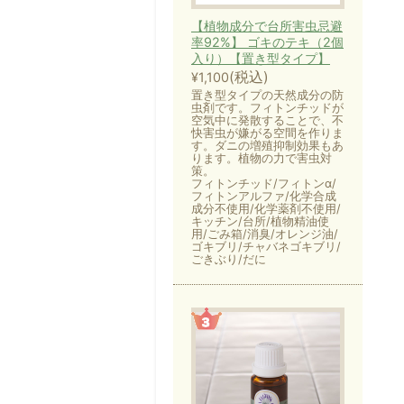
【植物成分で台所害虫忌避
率92%】 ゴキのテキ（2個
入り）【置き型タイプ】
(税込)
¥1,100
置き型タイプの天然成分の防
虫剤です。フィトンチッドが
空気中に発散することで、不
快害虫が嫌がる空間を作りま
す。ダニの増殖抑制効果もあ
ります。植物の力で害虫対
策。
フィトンチッド/フィトンα/
フィトンアルファ/化学合成
成分不使用/化学薬剤不使用/
キッチン/台所/植物精油使
用/ごみ箱/消臭/オレンジ油/
ゴキブリ/チャバネゴキブリ/
ごきぶり/だに