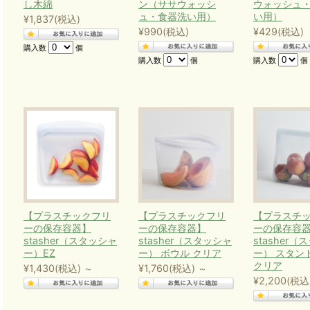
し木綿
ン（ササウォッシ
ウォッシュ
【目標12】つくる責任 つかう責任
ュ・食器洗い用）
い用）
¥1,837
(税込)
¥990
(税込)
¥429
(税込)
持続可能な消費生産形態を確保する
購入数
個
→もともとあるものに手を加え、新たな価値を見出すサ
購入数
個
購入数
個
「アップサイクル」。
「アップサイクル・リサイクル」
は、無駄な大量廃棄を減らしたり、資源を有効活用する
の達成に貢献できます。
【目標13 】気候変動に具体的な対策を
気候変動及びその影響を軽減するための緊急対策を講じ
【プラスチックフリ
【プラスチックフリ
【プラスチ
【目標15 】陸の豊かさも守ろう
ーの保存容器】
ーの保存容器】
ーの保存容
stasher（スタッシャ
stasher（スタッシャ
stasher
陸域生態系の保護、回復、持続可能な利用の推進、持続
ー）EZ
ー） ボウル クリア
ー） スタン
クリア
対処ならびに土地の劣化の阻止・回復及び生物多様性の
¥1,430
(税込)
¥1,760
(税込)
～
～
¥2,200
(税込
→
「森を豊かに」カテゴリー
の木製品をお使いいただく