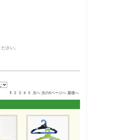
誰一人取り残さない（leave
むユニバーサル（普遍的）なもの
ください。
Gs」
1
2
3
4
5
次へ
次の5ページへ
最後へ
つきにくいかもしれません。ま
らはじめませんか？小さな一歩
」という場合は、ぜひエコデパ