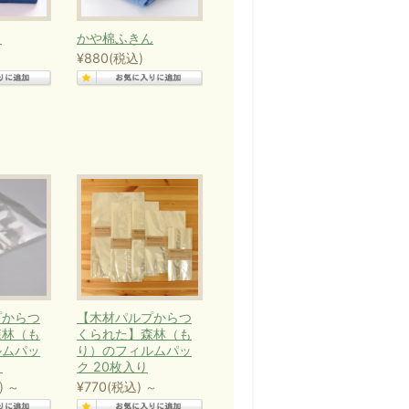
き
かや棉ふきん
¥880
(税込)
プからつ
【木材パルプからつ
森林（も
くられた】森林（も
ルムパッ
り）のフィルムパッ
り
ク 20枚入り
)
¥770
(税込)
～
～