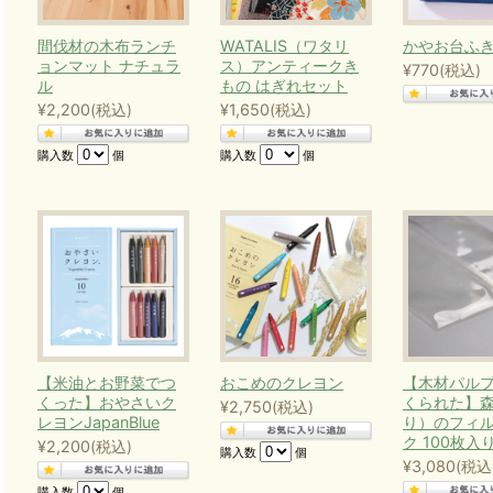
間伐材の木布ランチ
WATALIS（ワタリ
かやお台ふ
ョンマット ナチュラ
ス）アンティークき
¥770
(税込)
ル
もの はぎれセット
¥2,200
(税込)
¥1,650
(税込)
購入数
個
購入数
個
【米油とお野菜でつ
おこめのクレヨン
【木材パル
くった】おやさいク
くられた】
¥2,750
(税込)
レヨンJapanBlue
り）のフィ
ク 100枚入
¥2,200
(税込)
購入数
個
¥3,080
(税込
購入数
個