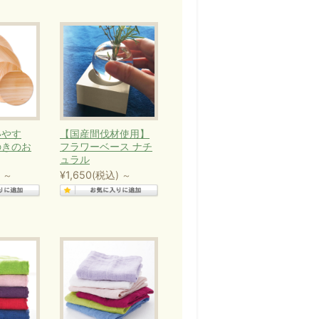
来の持つサイクル「植える→育
」が正常になり、地球温暖化防
私たちの生活を守ることに繋が
いやす
【国産間伐材使用】
品の普及や企業活動を通して、
のきのお
フラワーベース ナチ
ュラル
¥1,650
(税込)
～
～
DGs）と日本の取組」パンフレ