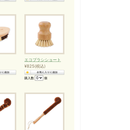
ガニックコットンを使用した
し木綿」
エコブラシショート
¥825
(税込)
購入数
個