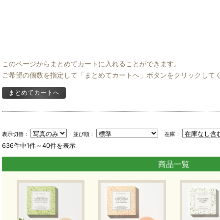
17のゴール・169のターゲットから構成され、地球上の「
no one behind）」ことを誓っています。
SDGsは発展途上国のみならず、先進国自身が取り組
であり、日本としても積極的に取り組んでいます。
このページからまとめてカートに入れることができます。
ご希望の個数を指定して「まとめてカートへ」ボタンをクリックして
（外務省「JAPAN SDGs Action Platform」より引用）
私たちにできる、暮らしの中の「SD
表示切替：
並び順：
在庫：
636件中1件～40件を表示
概要だけでは難しく感じられ、私たちの暮らしとは結び
商品一覧
ずはいつものお買いもの、チョイスを一つ変えることか
に見えますが、着実な一歩です。
「何を基準に選べばいいの？」「私には何ができるの？