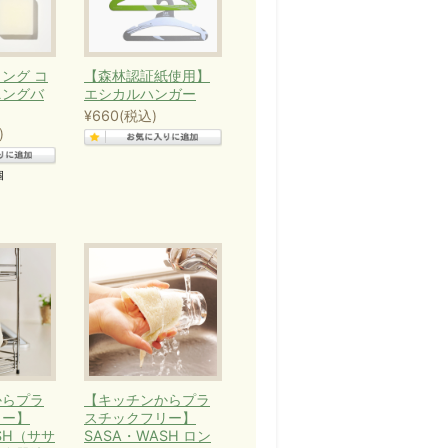
とは、17のゴールのうち、いく
ング コ
【森林認証紙使用】
ニングバ
エシカルハンガー
¥660
(税込)
)
続可能な形で利用する
製品や、生分解性に優れた洗剤
個
。それは、海の豊かさを守るこ
製品をお使いいただくことで、
からプラ
【キッチンからプラ
リー】
スチックフリー】
SH（ササ
SASA・WASH ロン