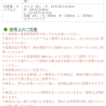
製）
内容量・サ
サイズ（約）／S：14.6×19.1×6.5cm
イズなど
M：18×21.6×9cm
L：21×24.5×11.5cm
容量（約）／S：828ml、M：1600ml、L：3070ml
カラー／クリア
使用上のご注意
※ご使用前に食器用洗剤等で洗ってからお使いください。
※直火やオーブントースターではご使用になれません。また火のそばに置
かないでください。
※温度設定が可能で、熱を循環させて加熱するタイプのオーブンのみご使
用いただけます。
※スタッシャーが直接熱源に触れないように注意してご使用ください。
※オーブンや電子レンジで加熱する際は必ず容器の口を開けた状態でお使
いください。
※加熱後はやけどにご注意下さい。
※液状のものを入れ解凍したり横置きにする場合は、液体が漏れる恐れが
ありますので受け皿などをご使用下さい。
※衛生上、安心にお使いいただく為に、洗浄後は速やかに乾燥させて下さ
い。
※食品によってシリコーンが変色することがございますが、使用上は問題
ありません。
※食品のにおい移りが気になる場合は、薄めた台所用漂白剤に浸けてから
よく洗い流してください。