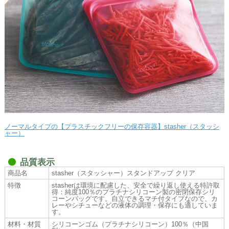
ノーマルタイプの【プラスチックフリーの保存容器】stasher（スタッシ
ャー）
品質表示
商品名
stasher（スタッシャー）スタンドアップ クリア
特徴
stasherは環境に配慮した、安全で繰り返し使える特許取
得：純度100％のプラチナシリコーン製の密閉保存シリ
コーンバッグです。自立できるマチ付タイプなので、カ
レーやシチューなどの液体の調理・保存にも適していま
す。
材料・材質
シリコーンゴム（プラチナシリコーン）100％（中国