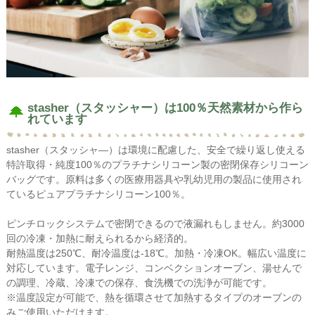
stasher（スタッシャー）は100％天然素材から作ら
れています
stasher（スタッシャ―）は環境に配慮した、安全で繰り返し使える
特許取得・純度100％のプラチナシリコーン製の密閉保存シリコーン
バッグです。原料は多くの医療用器具や乳幼児用の製品に使用され
ているピュアプラチナシリコーン100％。
ピンチロックシステムで密閉できるので液漏れもしません。約3000
回の冷凍・加熱に耐えられるから経済的。
耐熱温度は250℃、耐冷温度は-18℃。加熱・冷凍OK。幅広い温度に
対応しています。電子レンジ、コンベクションオーブン、湯せんで
の調理、冷蔵、冷凍での保存、食洗機での洗浄が可能です。
※温度設定が可能で、熱を循環させて加熱するタイプのオーブンの
みご使用いただけます。