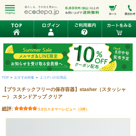
TOP
>
おすすめ特集
>
エコデパの日用品
【プラスチックフリーの保存容器】stasher（スタッシャ
ー） スタンドアップ クリア
総評:
5.0
カスタマーレビュー（3件）