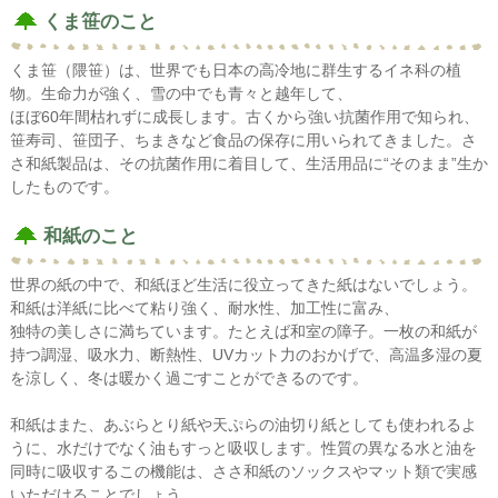
くま笹のこと
くま笹（隈笹）は、世界でも日本の高冷地に群生するイネ科の植
物。生命力が強く、雪の中でも青々と越年して、
ほぼ60年間枯れずに成長します。古くから強い抗菌作用で知られ、
笹寿司、笹団子、ちまきなど食品の保存に用いられてきました。さ
さ和紙製品は、その抗菌作用に着目して、生活用品に“そのまま”生か
したものです。
和紙のこと
世界の紙の中で、和紙ほど生活に役立ってきた紙はないでしょう。
和紙は洋紙に比べて粘り強く、耐水性、加工性に富み、
独特の美しさに満ちています。たとえば和室の障子。一枚の和紙が
持つ調湿、吸水力、断熱性、UVカット力のおかげで、高温多湿の夏
を涼しく、冬は暖かく過ごすことができるのです。
和紙はまた、あぶらとり紙や天ぷらの油切り紙としても使われるよ
うに、水だけでなく油もすっと吸収します。性質の異なる水と油を
同時に吸収するこの機能は、ささ和紙のソックスやマット類で実感
いただけることでしょう。