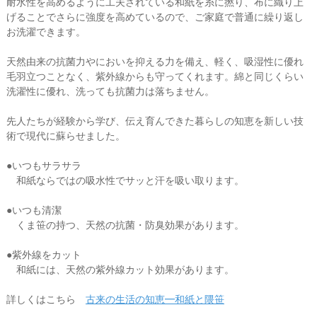
耐水性を高めるように工夫されている和紙を糸に撚り、布に織り上
げることでさらに強度を高めているので、ご家庭で普通に繰り返し
お洗濯できます。
天然由来の抗菌力やにおいを抑える力を備え、軽く、吸湿性に優れ
毛羽立つことなく、紫外線からも守ってくれます。綿と同じくらい
洗濯性に優れ、洗っても抗菌力は落ちません。
先人たちが経験から学び、伝え育んできた暮らしの知恵を新しい技
術で現代に蘇らせました。
●いつもサラサラ
和紙ならではの吸水性でサッと汗を吸い取ります。
●いつも清潔
くま笹の持つ、天然の抗菌・防臭効果があります。
●紫外線をカット
和紙には、天然の紫外線カット効果があります。
詳しくはこちら
古来の生活の知恵━和紙と隈笹