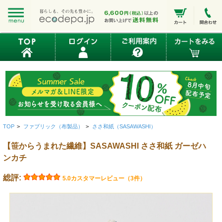
TOP
>
ファブリック（布製品）
>
ささ和紙（SASAWASHI）
【笹からうまれた繊維】SASAWASHI ささ和紙 ガーゼハ
ンカチ
総評:
5.0
カスタマーレビュー（3件）