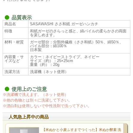
品質表示
商品名
SASAWASHI ささ和紙 ガーゼハンカチ
特徴
和紙ガーゼのさらっと感と、綿パイルの柔らかさの両面
を楽しめます。
材料・材質
ガーゼ部分：分類外繊維（ささ和紙）50％、綿50％、
パイル部分：綿100％
日本製
内容量・サ
カラー：ネイビーストライプ、ネイビー
イズなど
サイズ（約）：25×25cm
重量（約）：20g
洗濯方法
洗濯機（ネット使用）
使用上のご注意
※洗濯機で洗えます。（ネット使用）
※他の色物とは別々に洗濯して下さい。
※漂白剤は使用しないで中性洗剤で洗って下さい。
人気急上昇中の商品
【米ぬかと小麦ふすまでつくった】米ぬか酵素 洗