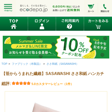
TOP
>
ファブリック（布製品）
>
ささ和紙（SASAWASHI）
【笹からうまれた繊維】SASAWASHI ささ和紙 ハンカチ
総評:
5.0
カスタマーレビュー（1件）