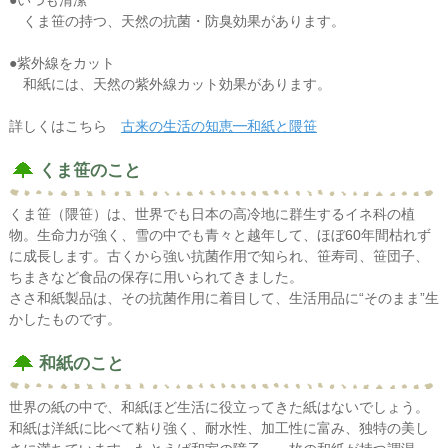
くま笹の持つ、天然の抗菌・防臭効果があります。
●紫外線をカット
和紙には、天然の紫外線カット効果があります。
詳しくはこちら
古来の生活の知恵━和紙と隈笹
くま笹のこと
くま笹（隈笹）は、世界でも日本の高冷地に群生するイネ科の植
物。生命力が強く、雪の中でも青々と越年して、ほぼ60年間枯れず
に成長します。古くから強い抗菌作用で知られ、笹寿司、笹団子、
ちまきなど食品の保存に用いられてきました。
ささ和紙製品は、その抗菌作用に着目して、生活用品に“そのまま”生
かしたものです。
和紙のこと
世界の紙の中で、和紙ほど生活に役立ってきた紙はないでしょう。
和紙は洋紙に比べて粘り強く、耐水性、加工性に富み、独特の美し