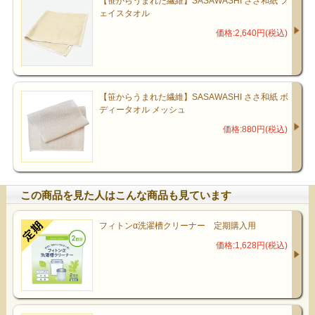
【笹からうまれた繊維】SASAWASHI ささ和紙 フ
ェイスタオル
価格:2,640円(税込)
【笹からうまれた繊維】SASAWASHI ささ和紙 ボ
ディータオル メッシュ
価格:880円(税込)
この商品を見た人はこんな商品も見ています
フィトンα洗濯槽クリーナー 定期購入用
価格:1,628円(税込)