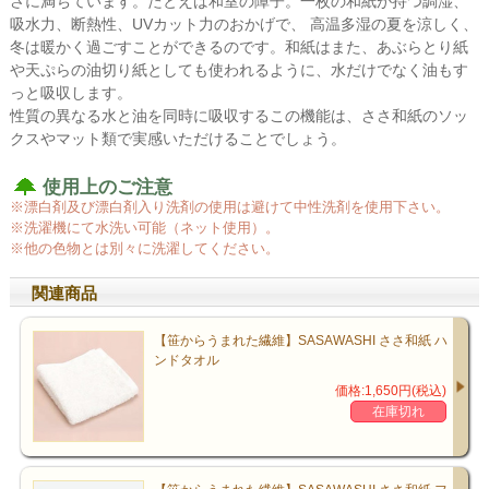
さに満ちています。たとえば和室の障子。一枚の和紙が持つ調湿、
吸水力、断熱性、UVカット力のおかげで、 高温多湿の夏を涼しく、
冬は暖かく過ごすことができるのです。和紙はまた、あぶらとり紙
や天ぷらの油切り紙としても使われるように、水だけでなく油もす
っと吸収します。
性質の異なる水と油を同時に吸収するこの機能は、ささ和紙のソッ
クスやマット類で実感いただけることでしょう。
使用上のご注意
※漂白剤及び漂白剤入り洗剤の使用は避けて中性洗剤を使用下さい。
※洗濯機にて水洗い可能（ネット使用）。
※他の色物とは別々に洗濯してください。
関連商品
【笹からうまれた繊維】SASAWASHI ささ和紙 ハ
ンドタオル
価格:1,650円(税込)
在庫切れ