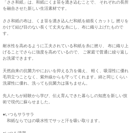
「ささ和紙」は、和紙にくま笹を漉き込むことで、 それぞれの長所
を融合させた新しい生活素材です。
ささ和紙の布は、くま笹を漉き込んだ和紙を細長くカットし 撚りを
かけて結び目のない長くて丈夫な糸にし、布に織り上げたもので
す。
耐水性を高めるように工夫されている和紙を糸に撚り、 布に織り上
げることでさらに強度を高めているので、 ご家庭で普通に繰り返し
お洗濯できます。
天然由来の抗菌力やにおいを抑える力を備え、 軽く、吸湿性に優れ
毛羽立つことなく、紫外線からも守ってくれます。綿と同じくらい
洗濯性に優れ、洗っても抗菌力は落ちません。
先人たちが経験から学び、伝え育んできた暮らしの知恵を新しい技
術で現代に蘇らせました。
●いつもサラサラ
和紙ならではの吸水性でサッと汗を吸い取ります。
●いつも清潔