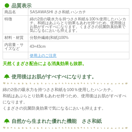
品質表示
商品名
SASAWASHI ささ和紙 ハンカチ
特徴
綿の2倍の吸水力を持つささ和紙を100％使用したハンカ
チ。和紙はあぶらとり効果もあわせ持つため、使用後は
お肌がすべすべになります。くまざさの抗菌防臭効果で
気になるにおいも抑えます。
材料・材質
分類外繊維(和紙)100%
内容量・サ
43×43cm
イズなど
使用上のご注意
天然くまざさ配合による消臭効果も抜群。
使用後はお肌がすべすべになります。
綿の2倍の吸水力を持つささ和紙を100％使用したハンカチ。
和紙はあぶらとり効果もあわせ持つため、使用後はお肌がすべすべ
になります。
くまざさの抗菌防臭効果で気になるにおいも抑えます。
自然から生まれた優れた機能 ささ和紙