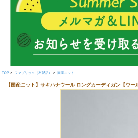
TOP
>
ファブリック（布製品）
>
国産ニット
【国産ニット】サキハナウール ロングカーディガン【ウール