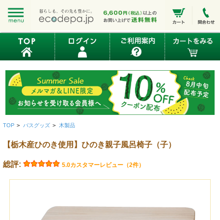
TOP
>
バスグッズ
>
木製品
【栃木産ひのき使用】ひのき親子風呂椅子（子）
総評:
5.0
カスタマーレビュー（2件）