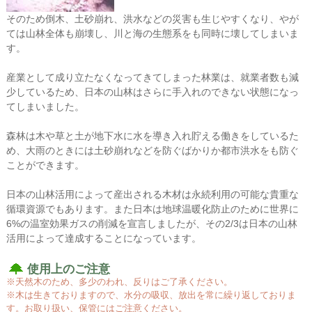
そのため倒木、土砂崩れ、洪水などの災害も生じやすくなり、やが
ては山林全体も崩壊し、川と海の生態系をも同時に壊してしまいま
す。
産業として成り立たなくなってきてしまった林業は、就業者数も減
少しているため、日本の山林はさらに手入れのできない状態になっ
てしまいました。
森林は木や草と土が地下水に水を導き入れ貯える働きをしているた
め、大雨のときには土砂崩れなどを防ぐばかりか都市洪水をも防ぐ
ことができます。
日本の山林活用によって産出される木材は永続利用の可能な貴重な
循環資源でもあります。また日本は地球温暖化防止のために世界に
6%の温室効果ガスの削減を宣言しましたが、その2/3は日本の山林
活用によって達成することになっています。
使用上のご注意
※天然木のため、多少のわれ、反りはご了承ください。
※木は生きておりますので、水分の吸収、放出を常に繰り返しておりま
す。お取り扱い、保管にはご注意ください。