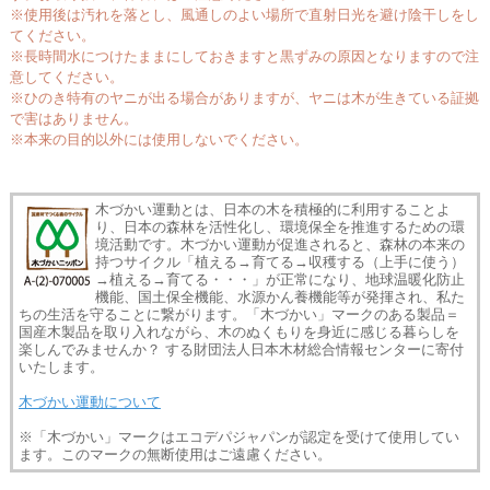
※使用後は汚れを落とし、風通しのよい場所で直射日光を避け陰干しをし
てください。
※長時間水につけたままにしておきますと黒ずみの原因となりますので注
意してください。
※ひのき特有のヤニが出る場合がありますが、ヤニは木が生きている証拠
で害はありません。
※本来の目的以外には使用しないでください。
木づかい運動とは、日本の木を積極的に利用することよ
り、日本の森林を活性化し、環境保全を推進するための環
境活動です。木づかい運動が促進されると、森林の本来の
持つサイクル「植える→育てる→収穫する（上手に使う）
→植える→育てる・・・」が正常になり、地球温暖化防止
機能、国土保全機能、水源かん養機能等が発揮され、私た
ちの生活を守ることに繋がります。「木づかい」マークのある製品＝
国産木製品を取り入れながら、木のぬくもりを身近に感じる暮らしを
楽しんでみませんか？ する財団法人日本木材総合情報センターに寄付
いたします。
木づかい運動について
※「木づかい」マークはエコデパジャパンが認定を受けて使用してい
ます。このマークの無断使用はご遠慮ください。