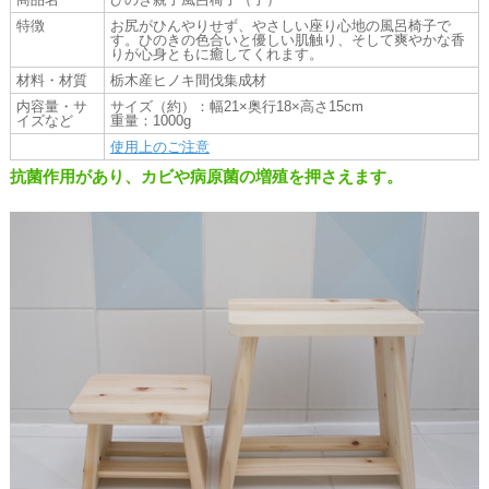
特徴
お尻がひんやりせず、やさしい座り心地の風呂椅子で
す。ひのきの色合いと優しい肌触り、そして爽やかな香
りが心身ともに癒してくれます。
材料・材質
栃木産ヒノキ間伐集成材
内容量・サ
サイズ（約）：幅21×奥行18×高さ15cm
イズなど
重量：1000g
使用上のご注意
抗菌作用があり、カビや病原菌の増殖を押さえます。