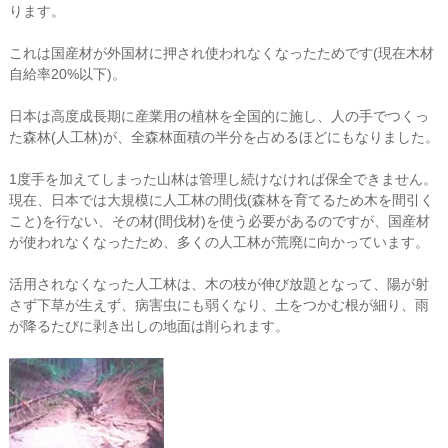
ります。
これは国産材が外国材に押され使われなくなったためです(現在木材
自給率20%以下)。
日本は高度成長期に産業用の植林を全国的に施し、人の手でつくっ
た森林(人工林)が、全森林面積の半分を占めるほどにもなりました。
1度手を加えてしまった山林は管理し続けなければ保全できません。
現在、日本では大規模に人工林の間伐(森林を育てるため木を間引く
こと)を行ない、その材(間伐材)を使う必要があるのですが、国産材
が使われなくなったため、多くの人工林が荒廃に向かっています。
活用されなくなった人工林は、木の枝が伸び放題となって、陽が射
さず下草が生えず、病害虫にも弱くなり、土をつかむ根が細り、雨
が降るたびに剥き出しの地面は削られます。