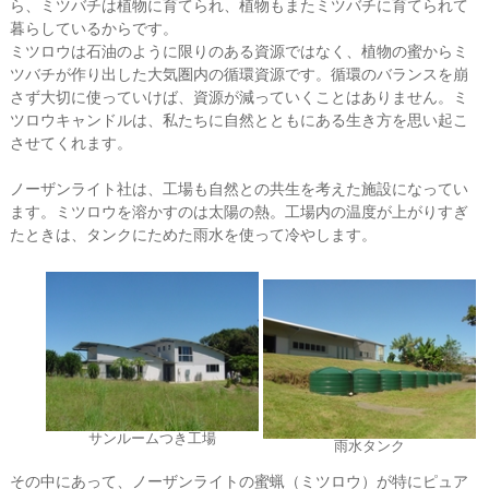
ら、ミツバチは植物に育てられ、植物もまたミツバチに育てられて
暮らしているからです。
ミツロウは石油のように限りのある資源ではなく、植物の蜜からミ
ツバチが作り出した大気圏内の循環資源です。循環のバランスを崩
さず大切に使っていけば、資源が減っていくことはありません。ミ
ツロウキャンドルは、私たちに自然とともにある生き方を思い起こ
させてくれます。
ノーザンライト社は、工場も自然との共生を考えた施設になってい
ます。ミツロウを溶かすのは太陽の熱。工場内の温度が上がりすぎ
たときは、タンクにためた雨水を使って冷やします。
サンルームつき工場
雨水タンク
その中にあって、ノーザンライトの蜜蝋（ミツロウ）が特にピュア