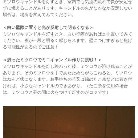
ミツロウキャンドルを灯すとき、室内でも気流の流れで炎が安定せ
ずに燃えることがあります。キャンドルの火がなかなか安定しない
場合は、場所を変えてみてください。
＜白い壁際に置くと光が反射して明るくなる＞
ミツロウキャンドルを灯すとき、白い壁際があれば是非置いてみて
ください。炎が一段と明るく感じられます。壁につけすぎると焦げ
る可能性があるのでご注意！
＜残ったミツロウでミニキャンドル作りに挑戦！＞
ミツロウキャンドルを灯し終わった後、ミツロウが溶け残ることが
あります。そのミツロウを手であたためながらこねると、ミツロウ
はねんど状になります。お手持ちの芯又は綿のたこ糸などに巻き付
ければ、小さなキャンドルのできあがり。（たこ糸を使用の場合
は、ミツロウと芯の間に火をつけて灯すのがコツです）