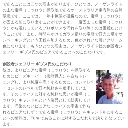
であることには二つの理由があります。ひとつは、ノーザンライト
の主な蜜蝋（ミツロウ）採取地であるオーストラリア東海岸の自然
環境です。ここでは、一年中気候が温暖なので、蜜蝋（ミツロウ）
が固まる前に取り出すことができます。一度固まった蜜蝋（ミツロ
ウ）から混じっているプロポリスや汚れを取り除くのは困難だとい
うことです。また、時間をかけてガラス張りの場所で日光に晒すサ
ンベーキングという工程を加えるため、色がきれいな薄いクリーム
色になります。もうひとつの理由は、ノーザンライト社の創設者ジ
ェフリー ギブス氏のピュアであることへのこだわりです。
創設者ジェフリー ギブス氏のこだわり
彼は、よりピュアな蜜蝋（ミツロウ）を採取する
ためにビーズキーパー（養蜂職人）を自らトレー
ニングし、より純度を高くするために、コンマ1パ
ーセントのレベルで日々純粋さを追求していま
す。そのミツバチに対する純粋な思いが蜜蝋（ミ
ツロウ）キャンドルという製品として結実してい
ます。汚染のないピュアなミツバチの宇宙で作ら
れるピュアなしずくである蜜蝋（ミツロウ）をキャンドルにするこ
とへの情熱は、Pure であることに対するこだわりと誇りとなってい
ます。