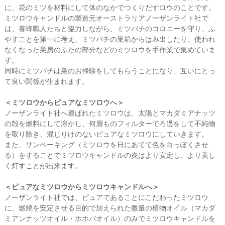
に、花のミツを材料にして体のなかでつくりだすロウのことです。
ミツロウキャンドルの製造元オーストラリアノーザンライト社で
は、養蜂職人たちと協力しながら、ミツバチのコロニーを守り、ふ
やすことを第一に考え、ミツバチの巣箱からはみ出したり、使われ
なくなった巣房のふたの部分などのミツロウを手作業で集めていま
す。
同時にミツバチは巣のお掃除をしてもらうことになり、互いにとっ
て良い関係が生まれます。
＜ミツロウからピュアなミツロウへ＞
ノーザンライト社へ運ばれたミツロウは、太陽とマカダミアナッツ
の殻を燃料にして溶かし、何層ものフィルターでろ過をして不純物
を取り除き、混じりけのないピュアなミツロウにしていきます。
また、サンベーキング（ミツロウを日にあてて色を白っぽくさせ
る）をすることでミツロウキャンドルの炎はより安定し、より美し
く灯すことが出来ます。
＜ピュアなミツロウからミツロウキャンドルへ＞
ノーザンライト社では、ピュアであることにこだわったミツロウ
に、燃焼を安定させる目的で加えられた微量の植物オイル（マカダ
ミアンナッツオイル・ホホバオイル）のみでミツロウキャンドルを