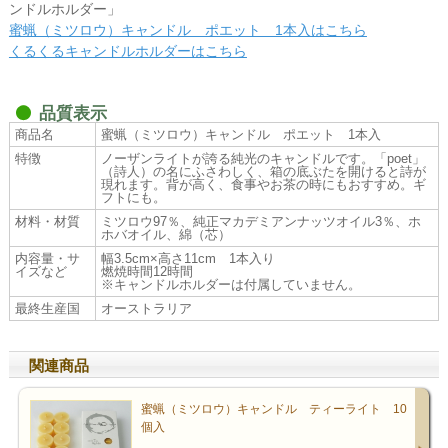
ンドルホルダー」
蜜蝋（ミツロウ）キャンドル ポエット 1本入はこちら
くるくるキャンドルホルダーはこちら
品質表示
商品名
蜜蝋（ミツロウ）キャンドル ポエット 1本入
特徴
ノーザンライトが誇る純光のキャンドルです。「poet」
（詩人）の名にふさわしく、箱の底ぶたを開けると詩が
現れます。背が高く、食事やお茶の時にもおすすめ。ギ
フトにも。
材料・材質
ミツロウ97％、純正マカデミアンナッツオイル3％、ホ
ホバオイル、綿（芯）
内容量・サ
幅3.5cm×高さ11cm 1本入り
イズなど
燃焼時間12時間
※キャンドルホルダーは付属していません。
最終生産国
オーストラリア
関連商品
蜜蝋（ミツロウ）キャンドル ティーライト 10
個入