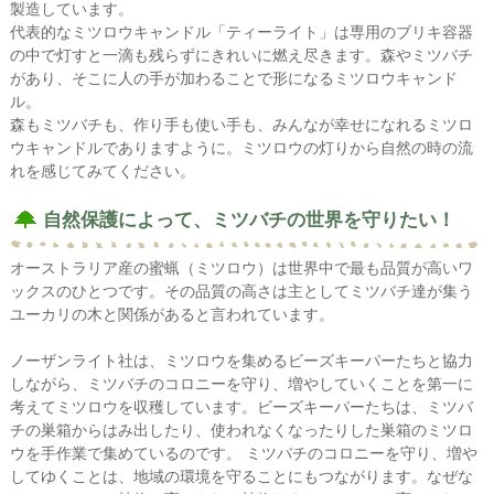
製造しています。
代表的なミツロウキャンドル「ティーライト」は専用のブリキ容器
の中で灯すと一滴も残らずにきれいに燃え尽きます。森やミツバチ
があり、そこに人の手が加わることで形になるミツロウキャンド
ル。
森もミツバチも、作り手も使い手も、みんなが幸せになれるミツロ
ウキャンドルでありますように。ミツロウの灯りから自然の時の流
れを感じてみてください。
自然保護によって、ミツバチの世界を守りたい！
オーストラリア産の蜜蝋（ミツロウ）は世界中で最も品質が高いワ
ックスのひとつです。その品質の高さは主としてミツバチ達が集う
ユーカリの木と関係があると言われています。
ノーザンライト社は、ミツロウを集めるビーズキーパーたちと協力
しながら、ミツバチのコロニーを守り、増やしていくことを第一に
考えてミツロウを収穫しています。ビーズキーパーたちは、ミツバ
チの巣箱からはみ出したり、使われなくなったりした巣箱のミツロ
ウを手作業で集めているのです。 ミツバチのコロニーを守り、増や
してゆくことは、地域の環境を守ることにもつながります。なぜな