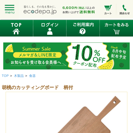
TOP
>
木製品
>
食器
胡桃のカッティングボード 柄付