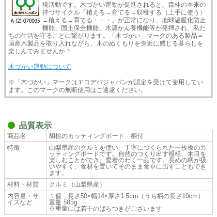
境活動です。木づかい運動が促進されると、森林の本来の
持つサイクル「植える→育てる→収穫する（上手に使う）
→植える→育てる・・・」が正常になり、地球温暖化防止
機能、国土保全機能、水源かん養機能等が発揮され、私た
ちの生活を守ることに繋がります。「木づかい」マークのある製品＝
国産木製品を取り入れながら、木のぬくもりを身近に感じる暮らしを
楽しんでみませんか？
木づかい運動について
※「木づかい」マークはエコデパジャパンが認定を受けて使用してい
ます。このマークの無断使用はご遠慮ください。
品質表示
商品名
胡桃のカッティングボード 柄付
特徴
山梨県産のクルミを使い、丁寧につくられた一枚板のカ
ッティングボードです。自然のつくり出す模様、木目を
楽しむことができ、愛着のわく一品です。長めの柄が扱
いやすく、食材を置いてそのまま食卓に出すこともでき
ます。
材料・材質
クルミ（山梨県産）
内容量・サ
１個 長さ50×幅14×厚さ1.5cm（うち柄の長さ10cm）
イズなど
重量 585g
※重量には若干のばらつきがございます