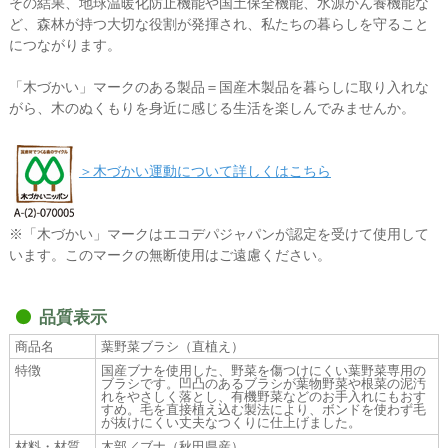
その結果、地球温暖化防止機能や国土保全機能、水源かん養機能な
ど、森林が持つ大切な役割が発揮され、私たちの暮らしを守ること
につながります。
「木づかい」マークのある製品＝国産木製品を暮らしに取り入れな
がら、木のぬくもりを身近に感じる生活を楽しんでみませんか。
＞木づかい運動について詳しくはこちら
※「木づかい」マークはエコデパジャパンが認定を受けて使用して
います。このマークの無断使用はご遠慮ください。
品質表示
商品名
葉野菜ブラシ（直植え）
特徴
国産ブナを使用した、野菜を傷つけにくい葉野菜専用の
ブラシです。凹凸のあるブラシが葉物野菜や根菜の泥汚
れをやさしく落とし、有機野菜などのお手入れにもおす
すめ。毛を直接植え込む製法により、ボンドを使わず毛
が抜けにくい丈夫なつくりに仕上げました。
材料・材質
木部／ブナ（秋田県産）