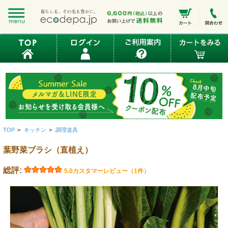
TOP
>
キッチン
>
調理道具
葉野菜ブラシ（直植え）
総評:
5.0
カスタマーレビュー（1件）