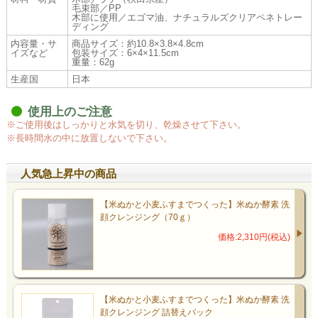
毛束部／PP
木部に使用／エゴマ油、ナチュラルズクリアペネトレー
ディング
内容量・サ
商品サイズ：約10.8×3.8×4.8cm
イズなど
包装サイズ：6×4×11.5cm
重量：62g
生産国
日本
使用上のご注意
※ご使用後はしっかりと水気を切り、乾燥させて下さい。
※長時間水の中に放置しないで下さい。
人気急上昇中の商品
【米ぬかと小麦ふすまでつくった】米ぬか酵素 洗
顔クレンジング（70ｇ）
価格:2,310円(税込)
【米ぬかと小麦ふすまでつくった】米ぬか酵素 洗
顔クレンジング 詰替えパック