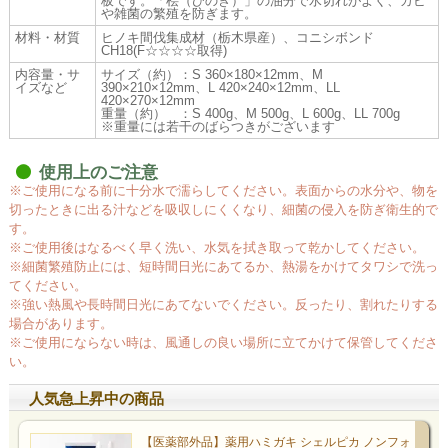
板です。「桧（ひのき）」の油分で水切れがよく、カビ
や雑菌の繁殖を防ぎます。
材料・材質
ヒノキ間伐集成材（栃木県産）、コニシボンド
CH18(F☆☆☆☆取得)
内容量・サ
サイズ（約）：S 360×180×12mm、M
イズなど
390×210×12mm、L 420×240×12mm、LL
420×270×12mm
重量（約） ：S 400g、M 500g、L 600g、LL 700g
※重量には若干のばらつきがございます
使用上のご注意
※ご使用になる前に十分水で濡らしてください。表面からの水分や、物を
切ったときに出る汁などを吸収しにくくなり、細菌の侵入を防ぎ衛生的で
す。
※ご使用後はなるべく早く洗い、水気を拭き取って乾かしてください。
※細菌繁殖防止には、短時間日光にあてるか、熱湯をかけてタワシで洗っ
てください。
※強い熱風や長時間日光にあてないでください。反ったり、割れたりする
場合があります。
※ご使用にならない時は、風通しの良い場所に立てかけて保管してくださ
い。
人気急上昇中の商品
【医薬部外品】薬用ハミガキ シェルピカ ノンフォ