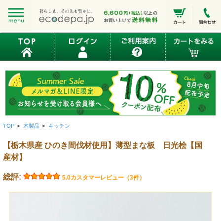
TOP
>
木製品
>
キッチン
【栃木県産 ひのき間伐材使用】薄型まな板 日光桧【国
産材】
総評:
5.0
カスタマーレビュー（3件）