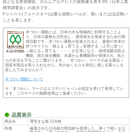
因となる有害物質、ホルムアルデヒドの発散量を表すJIS（日本工業
標準調査会）の表示です。
F☆☆☆☆(フォースター)は最も放散レベルが、無いまたはほぼ無い
ことを表します。
木づかい運動とは、日本の木を積極的に利用することよ
り、日本の森林を活性化し、環境保全を推進するための環
境活動です。木づかい運動が促進されると、森林の本来の
持つサイクル「植える→育てる→収穫する（上手に使う）
→植える→育てる・・・」が正常になり、地球温暖化防止
機能、国土保全機能、水源かん養機能等が発揮され、私た
ちの生活を守ることに繋がります。「木づかい」マークのある製品＝
国産木製品を取り入れながら、木のぬくもりを身近に感じる暮らしを
楽しんでみませんか？
木づかい運動について
※「木づかい」マークはエコデパジャパンが認定を受けて使用してい
ます。このマークの無断使用はご遠慮ください。
品質表示
商品名
薄型まな板 日光桧
特徴
厳選された日光桧の間伐材を使用した、薄くて軽いまな