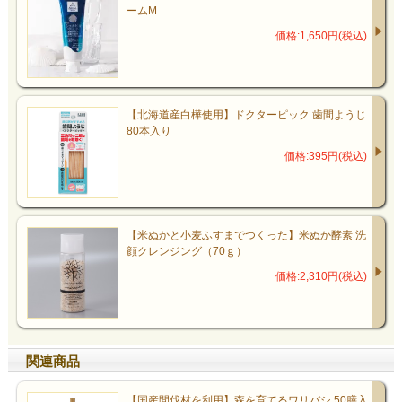
ームM
価格:1,650円(税込)
【北海道産白樺使用】ドクターピック 歯間ようじ
80本入り
価格:395円(税込)
【米ぬかと小麦ふすまでつくった】米ぬか酵素 洗
顔クレンジング（70ｇ）
価格:2,310円(税込)
関連商品
【国産間伐材を利用】森を育てるワリバシ 50膳入