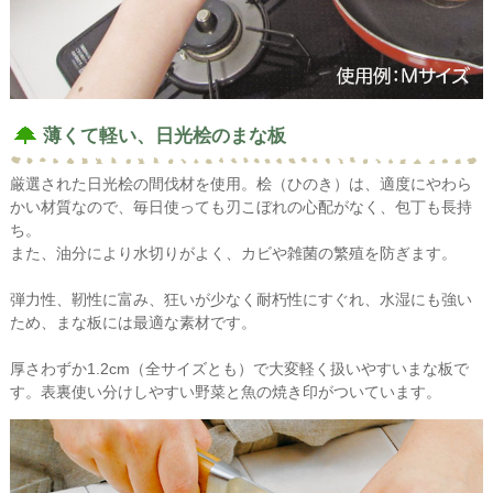
薄くて軽い、日光桧のまな板
厳選された日光桧の間伐材を使用。桧（ひのき）は、適度にやわら
かい材質なので、毎日使っても刃こぼれの心配がなく、包丁も長持
ち。
また、油分により水切りがよく、カビや雑菌の繁殖を防ぎます。
弾力性、靭性に富み、狂いが少なく耐朽性にすぐれ、水湿にも強い
ため、まな板には最適な素材です。
厚さわずか1.2cm（全サイズとも）で大変軽く扱いやすいまな板で
す。表裏使い分けしやすい野菜と魚の焼き印がついています。