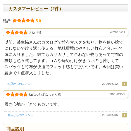
カスタマーレビュー（2件）
総評:
5.0
2026/05/11
さゆり様
以前、某生協さんのカタログで竹布マスクを知り、物を使い捨て
にしないで繰り返し使える、地球環境にやさしい竹布と分かって
気に入りました。綿でもガサガサして合わない物もあって竹布の
衣類も色々試してます。ゴムや締め付けがきついのも苦しくて、
スパッツも竹布が快適でフィット感も丁度いいです。今回は買い
置きで１点購入しました。
お店からのコメント
2026/05/12
2026/03/29
ねむねむぽんちゃん様
履き心地か゜とても良いです。
お店からのコメント
2026/04/06
商品説明