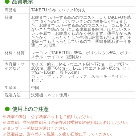
品質表示
商品名
TAKEFU 竹布 スパッツ10分丈
特徴
お腹までカバーする高めのウエスト、よりTAKEFUを感
じて頂くために、ポリウレタンの混率を低く抑えまし
た。お腹までカバーする高めのウエストは、ゴムを入れ
ないことで締めつけによる違和感を解消。ほどよいスト
レッチ感で、お腹周りも温かく包みます。薄手ながらあ
たたかく、しっとりとした生地は静電気も抑えます。汗
を吸ってもさらっとしているので、季節を問わず一年を
通して大活躍。
材料・材質
レーヨン（TAKEFU®）95%、ポリウレタン5%、ポリエ
ステル・ナイロン（縫製糸）
内容量・サ
サイズ（約）：M-L（ウエスト64〜77cm、ヒップ87〜
イズなど
100cm、股下64cm）、L-LL（ウエスト69〜85cm、ヒッ
プ92〜105cm、股下65cm）
カラー：ブラック、ライラック、スモーキーネイビー、
セピア
生産国
中国
洗濯方法
洗濯機（ネット使用）
使用上のご注意
※洗濯の際は、必ず洗濯ネットをご使用ください。
※漂白剤、蛍光増白剤入りの潜在及び柔軟剤の使用はお避けください。
※タンブラー乾燥はお避けください。
※洗濯後は、形を整えて風通しの良い日陰に干してください。