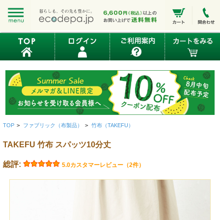
TOP
>
ファブリック（布製品）
>
竹布（TAKEFU）
TAKEFU 竹布 スパッツ10分丈
総評:
5.0
カスタマーレビュー（2件）