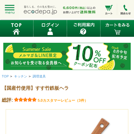
TOP
>
キッチン
>
調理道具
【国産竹使用】すす竹鉄板ヘラ
総評:
5.0
カスタマーレビュー（3件）