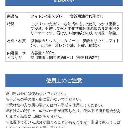
商品名
フィトンα泡スプレー 食器用油汚れ落とし
特徴
こびりついたガンコな油汚れも、泡がしっかり密着し
て浸透、分解して落とす化学成分無添加の食器用泡ク
リーナーです。石けん＋植物成分の力で消臭・除菌。
材料・材質
脂肪酸カリウム、エタノール、炭酸カリウム、フィト
ンα、ヒバ油、オレンジ油、乳酸、精製水
内容量・サ
内容量：300ml
イズなど
使用期限：開封後約6ヶ月（未開封約2年）
使用上のご注意
※用途以外には使わないでください。
※子どもの手の届く所に置かないでください。
※荒れ性の方や肌の弱い方はゴム手袋を使用してください。
※石けんの特性上、成分の一部が浮遊したり、低温下で濁る場合があ
りますが品質には問題ありません。
※低温下で石けん成分が固まることがありますが、常温で振ってしば
らくおいていただくと元に戻ります。