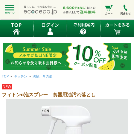
TOP
>
キッチン
>
洗剤、その他
NEW
フィトンα泡スプレー 食器用油汚れ落とし