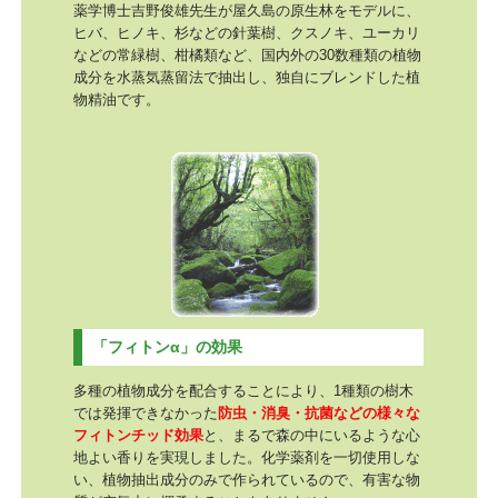
薬学博士吉野俊雄先生が屋久島の原生林をモデルに、
ヒバ、ヒノキ、杉などの針葉樹、クスノキ、ユーカリ
などの常緑樹、柑橘類など、国内外の30数種類の植物
成分を水蒸気蒸留法で抽出し、独自にブレンドした植
物精油です。
「フィトンα」の効果
多種の植物成分を配合することにより、1種類の樹木
では発揮できなかった
防虫・消臭・抗菌などの様々な
フィトンチッド効果
と、まるで森の中にいるような心
地よい香りを実現しました。化学薬剤を一切使用しな
い、植物抽出成分のみで作られているので、有害な物