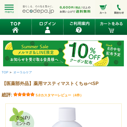
TOP
>
オーラルケア
【医薬部外品】薬用マスティマストくちゅぺSP
総評:
5.0
カスタマーレビュー（4件）