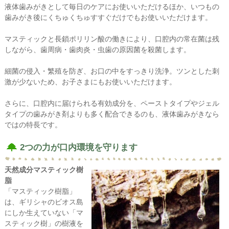
液体歯みがきとして毎日のケアにお使いいただけるほか、いつもの
歯みがき後にくちゅくちゅすすぐだけでもお使いいただけます。
マスティックと長鎖ポリリン酸の働きにより、口腔内の常在菌は残
しながら、歯周病・歯肉炎・虫歯の原因菌を殺菌します。
細菌の侵入・繁殖を防ぎ、お口の中をすっきり洗浄。ツンとした刺
激が少ないため、お子さまにもお使いいただけます。
さらに、口腔内に届けられる有効成分を、ペーストタイプやジェル
タイプの歯みがき剤よりも多く配合できるのも、液体歯みがきなら
ではの特長です。
2つの力が口内環境を守ります
天然成分マスティック樹
脂
「マスティック樹脂」
は、ギリシャのビオス島
にしか生えていない「マ
スティック樹」の樹液を