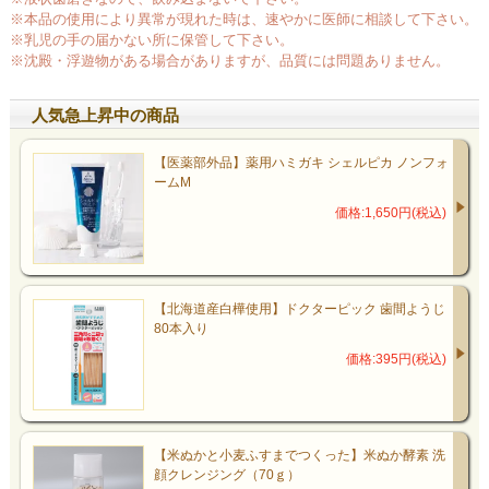
※本品の使用により異常が現れた時は、速やかに医師に相談して下さい。
※乳児の手の届かない所に保管して下さい。
※沈殿・浮遊物がある場合がありますが、品質には問題ありません。
人気急上昇中の商品
【医薬部外品】薬用ハミガキ シェルピカ ノンフォ
ームM
価格:1,650円(税込)
【北海道産白樺使用】ドクターピック 歯間ようじ
80本入り
価格:395円(税込)
【米ぬかと小麦ふすまでつくった】米ぬか酵素 洗
顔クレンジング（70ｇ）