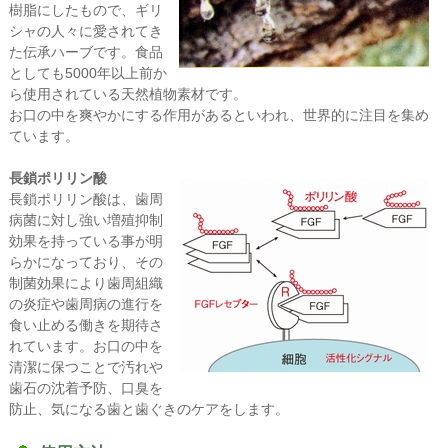
樹脂にしたもので、ギリ
シャの人々に愛されてき
た伝承ハーブです。食品
としても5000年以上前か
ら使用されている天然植物素材です。
お口の中を爽やかにする作用があるといわれ、世界的に注目を集め
ています。
長鎖ポリリン酸
長鎖ポリリン酸は、歯周
病菌に対し強い増殖抑制
効果を持っている事が明
らかになっており、その
制菌効果により歯周組織
の炎症や歯周病の進行を
食い止める働きを期待さ
れています。お口の中を
清潔に保つことで汚れや
歯石の沈着予防、口臭を
防止、気になる歯と歯ぐきのケアをします。