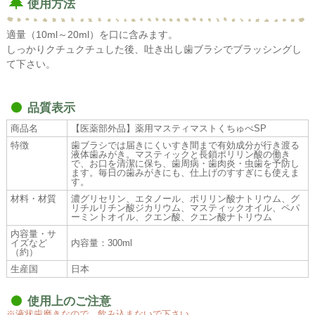
使用方法
適量（10ml～20ml）を口に含みます。
しっかりクチュクチュした後、吐き出し歯ブラシでブラッシングし
て下さい。
品質表示
商品名
【医薬部外品】薬用マスティマストくちゅぺSP
特徴
歯ブラシでは届きにくいすき間まで有効成分が行き渡る
液体歯みがき。マスティックと長鎖ポリリン酸の働き
で、お口を清潔に保ち、歯周病・歯肉炎・虫歯を予防し
ます。毎日の歯みがきにも、仕上げのすすぎにも使えま
す。
材料・材質
濃グリセリン、エタノール、ポリリン酸ナトリウム、グ
リチルリチン酸ジカリウム、マスティックオイル、ペパ
ーミントオイル、クエン酸、クエン酸ナトリウム
内容量・サ
イズなど
内容量：300ml
（約）
生産国
日本
使用上のご注意
※液状歯磨きなので、飲み込まないで下さい。