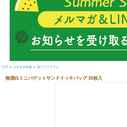
TOP
>
おすすめ特集
>
脱プラアイテム
無漂白ミニバゲットサンドイッチバッグ 30枚入