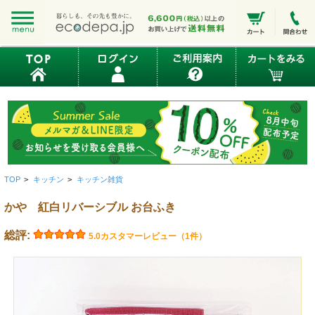
TOP
>
キッチン
>
キッチン雑貨
かや 紅白リバーシブル お台ふき
総評:
5.0
カスタマーレビュー（1件）