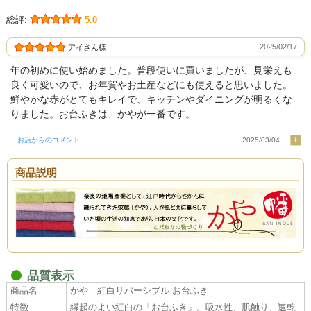
総評:
5.0
2025/02/17
アイさん様
年の初めに使い始めました。普段使いに買いましたが、見栄えも
良く可愛いので、お年賀やお土産などにも使えると思いました。
鮮やかな赤がとてもキレイで、キッチンやダイニングが明るくな
りました。お台ふきは、かやが一番です。
お店からのコメント
2025/03/04
商品説明
品質表示
商品名
かや 紅白リバーシブル お台ふき
特徴
縁起のよい紅白の「お台ふき」。吸水性、肌触り、速乾