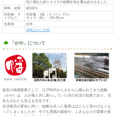
性に優れた綿１００％の蚊帳生地を重ね合わせました。
材料・材質
綿100％
内容量・サ
内容量：1枚（リバーシブル）
イズなど
サイズ（約）：29×25cm
生産国
日本
使用上のご注意
「かや」について
奈良の地場産業として、江戸時代からさかんに織られてきた蚊帳
（かや）は、人が風と共に暮らしていた頃の生活の知恵であり、日
本人の心とも言える文化です。
生活様式の変化に伴い、蚊帳を吊った風景はほとんど見かけなくな
ってしまいましたが、今でも壁紙の資材や、ふきんなどの需要が多