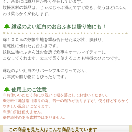
く、奈良には織り屋が多く存在しています。
蚊帳素材の製品は、じゃぶじゃぶ洗えてすぐ乾き、使うほどにふん
わり柔らかく変化します。
縁起のよい紅白のお台ふきは贈り物にも！
綿１００％の蚊帳生地を重ね合わせた吸水性、肌触り、
速乾性に優れたお台ふきです。
蚊帳生地のふきんはお台所で炊事をオールマイティーに
こなしてくれます。丈夫で長く使えることも特徴のひとつです。
縁起のよい紅白のリバーシブルになっており、
お年賀や贈り物にもぴったりです。
使用上のご注意
※お使いいただく前に水洗いで糊を落としてお使いください。
※蚊帳生地は荒目織りの為、若干の縮みがありますが、使うほど柔らかく
やさしい風合いになります。
※漂白剤は使えません。
※伸縮性のある素材ではありません。
この商品を見た人はこんな商品も見ています