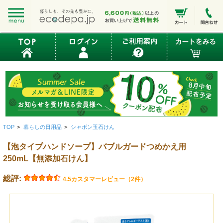
TOP
>
暮らしの日用品
>
シャボン玉石けん
【泡タイプハンドソープ】バブルガードつめかえ用
250mL【無添加石けん】
総評:
4.5
カスタマーレビュー（2件）