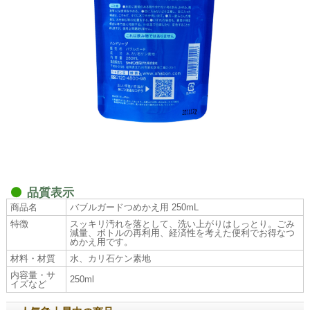
品質表示
商品名
バブルガードつめかえ用 250mL
特徴
スッキリ汚れを落として、洗い上がりはしっとり。ごみ
減量、ボトルの再利用、経済性を考えた便利でお得なつ
めかえ用です。
材料・材質
水、カリ石ケン素地
内容量・サ
250ml
イズなど