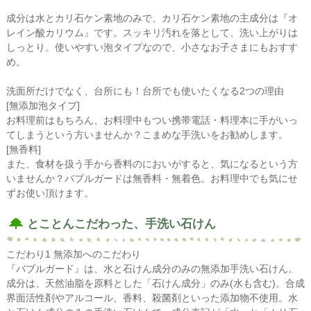
成分は水とカリ石ケン素地のみで、カリ石ケン素地の主成分は『オ
レイン酸カリウム』です。スッキリ汚れを落として、洗い上がりは
しっとり。使いやすい泡タイプなので、小さなお子さまにもおすす
め。
洗面所だけでなく、台所にも！台所でも使いたくなる2つの理由
[無添加泡タイプ]
お料理前はもちろん、お料理中もつい携帯電話・料理本に手がいっ
てしまうという方いませんか？こまめな手洗いをお勧めします。
[無香料]
また、食材を扱う手から香料のにおいがすると、気になるという方
いませんか？バブルガードは無香料・無着色。お料理中でも気にせ
ずお使い頂けます。
とことんこだわった、手洗い石けん
こだわり1 無添加へのこだわり
『バブルガード』は、水と石けん成分のみの無添加手洗い石けん。
成分は、天然油脂を原料とした「石けん成分」のみ(水も含む)。合成
界面活性剤やアルコール、香料、殺菌剤といった添加物不使用。水