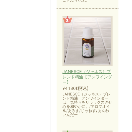
ごきぶり/だに
JANESCE（ジャネス）ブ
レンド精油【アンワインダ
ー】
(税込)
¥4,180
JANESCE（ジャネス）ブレ
ンド精油 アンワインダー
は、気持ちをリラックスさせ
心を和やかに。/アロマオイ
ル/あろま/じゃねす/あんわ
いんだー