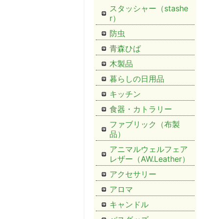
スタッシャー（stashe
r）
防虫
青森ひば
木製品
暮らしの日用品
キッチン
食器・カトラリー
ファブリック（布製
品）
アニマルウェルフェア
レザー（AW.Leather）
アクセサリー
アロマ
キャンドル