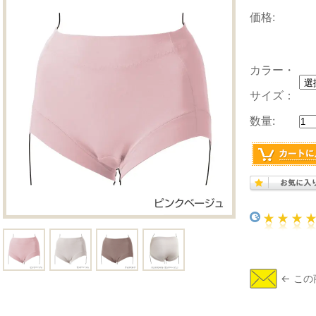
価格:
カラー・
サイズ：
数量: