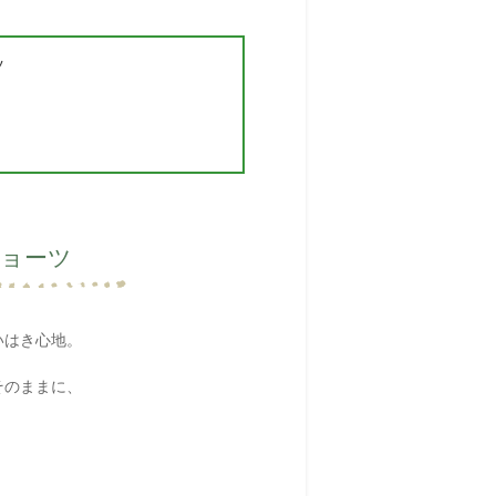
ツ
ョーツ
いはき心地。
そのままに、