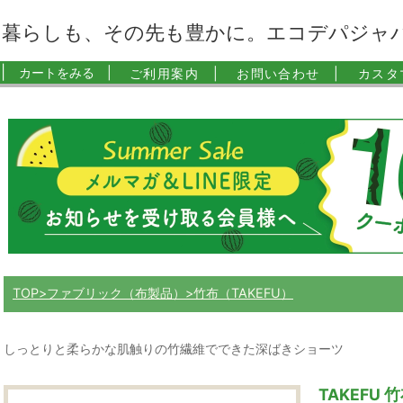
暮らしも、その先も豊かに。エコデパジャ
|
カートをみる |
ご利用案内 |
お問い合わせ |
カスタ
TOP
ファブリック（布製品）
竹布（TAKEFU）
しっとりと柔らかな肌触りの竹繊維でできた深ばきショーツ
TAKEFU