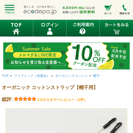
TOP
>
ファブリック（布製品）
>
オーガニックコットン
>
帽子
オーガニック コットンストラップ【帽子用】
総評:
5.0
カスタマーレビュー（1件）