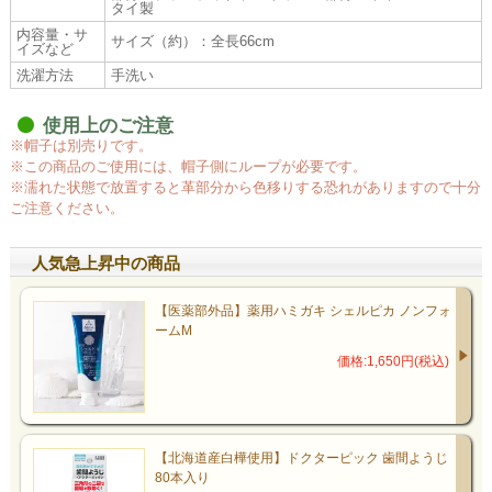
タイ製
内容量・サ
サイズ（約）：全長66cm
イズなど
洗濯方法
手洗い
使用上のご注意
※帽子は別売りです。
※この商品のご使用には、帽子側にループが必要です。
※濡れた状態で放置すると革部分から色移りする恐れがありますので十分
ご注意ください。
人気急上昇中の商品
【医薬部外品】薬用ハミガキ シェルピカ ノンフォ
ームM
価格:1,650円(税込)
【北海道産白樺使用】ドクターピック 歯間ようじ
80本入り