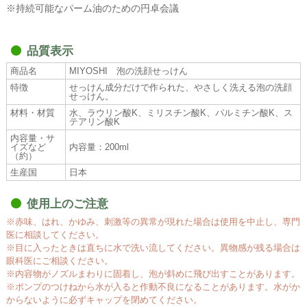
※持続可能なパーム油のための円卓会議
品質表示
商品名
MIYOSHI 泡の洗顔せっけん
特徴
せっけん成分だけで作られた、やさしく洗える泡の洗顔
せっけん。
材料・材質
水、ラウリン酸K、ミリスチン酸K、パルミチン酸K、ス
テアリン酸K
内容量・サ
イズなど
内容量：200ml
（約）
生産国
日本
使用上のご注意
※赤味、はれ、かゆみ、刺激等の異常が現れた場合は使用を中止し、専門
医に相談してください。
※目に入ったときは直ちに水で洗い流してください。異物感が残る場合は
眼科医にご相談ください。
※内容物がノズルまわりに固着し、泡が斜めに飛び出すことがあります。
※ポンプのつけねから水が入ると作動不良になることがあります。水がか
からないように必ずキャップを閉めてください。