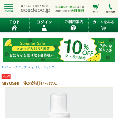
TOP
>
バスグッズ
>
石けん・シャンプー
NEW
MIYOSHI 泡の洗顔せっけん