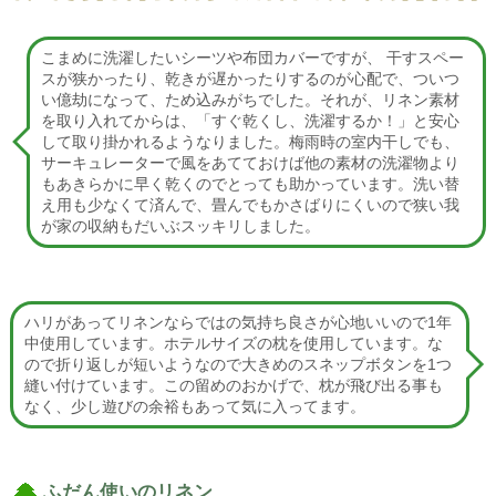
こまめに洗濯したいシーツや布団カバーですが、 干すスペー
スが狭かったり、乾きが遅かったりするのが心配で、ついつ
い億劫になって、ため込みがちでした。それが、リネン素材
を取り入れてからは、「すぐ乾くし、洗濯するか！」と安心
して取り掛かれるようなりました。梅雨時の室内干しでも、
サーキュレーターで風をあてておけば他の素材の洗濯物より
もあきらかに早く乾くのでとっても助かっています。洗い替
え用も少なくて済んで、畳んでもかさばりにくいので狭い我
が家の収納もだいぶスッキリしました。
ハリがあってリネンならではの気持ち良さが心地いいので1年
中使用しています。ホテルサイズの枕を使用しています。な
ので折り返しが短いようなので大きめのスネップボタンを1つ
縫い付けています。この留めのおかげで、枕が飛び出る事も
なく、少し遊びの余裕もあって気に入ってます。
ふだん使いのリネン