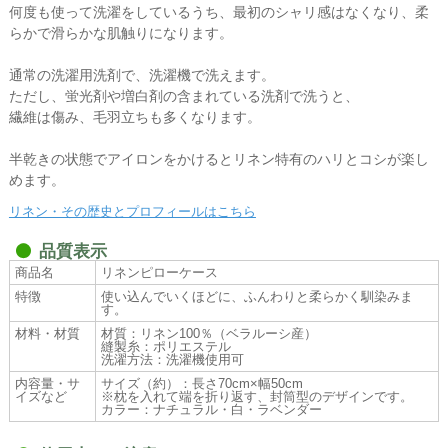
何度も使って洗濯をしているうち、最初のシャリ感はなくなり、柔
らかで滑らかな肌触りになります。
通常の洗濯用洗剤で、洗濯機で洗えます。
ただし、蛍光剤や増白剤の含まれている洗剤で洗うと、
繊維は傷み、毛羽立ちも多くなります。
半乾きの状態でアイロンをかけるとリネン特有のハリとコシが楽し
めます。
リネン・その歴史とプロフィールはこちら
品質表示
商品名
リネンピローケース
特徴
使い込んでいくほどに、ふんわりと柔らかく馴染みま
す。
材料・材質
材質：リネン100％（ベラルーシ産）
縫製糸：ポリエステル
洗濯方法：洗濯機使用可
内容量・サ
サイズ（約）：長さ70cm×幅50cm
イズなど
※枕を入れて端を折り返す、封筒型のデザインです。
カラー：ナチュラル・白・ラベンダー