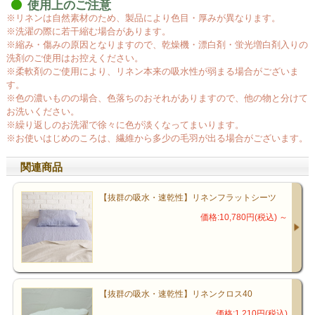
使用上のご注意
※リネンは自然素材のため、製品により色目・厚みが異なります。
※洗濯の際に若干縮む場合があります。
※縮み・傷みの原因となりますので、乾燥機・漂白剤・蛍光増白剤入りの
洗剤のご使用はお控えください。
※柔軟剤のご使用により、リネン本来の吸水性が弱まる場合がございま
す。
※色の濃いものの場合、色落ちのおそれがありますので、他の物と分けて
お洗いください。
※繰り返しのお洗濯で徐々に色が淡くなってまいります。
※お使いはじめのころは、繊維から多少の毛羽が出る場合がございます。
関連商品
【抜群の吸水・速乾性】リネンフラットシーツ
価格:10,780円(税込)
～
【抜群の吸水・速乾性】リネンクロス40
価格:1,210円(税込)