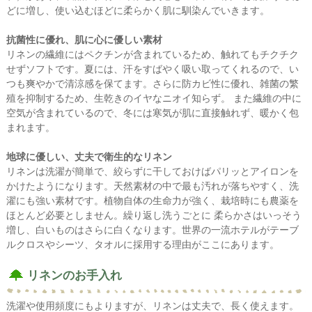
どに増し、使い込むほどに柔らかく肌に馴染んでいきます。
抗菌性に優れ、肌に心に優しい素材
リネンの繊維にはペクチンが含まれているため、触れてもチクチク
せずソフトです。夏には、汗をすばやく吸い取ってくれるので、い
つも爽やかで清涼感を保てます。さらに防カビ性に優れ、雑菌の繁
殖を抑制するため、生乾きのイヤなニオイ知らず。 また繊維の中に
空気が含まれているので、冬には寒気が肌に直接触れず、暖かく包
まれます。
地球に優しい、丈夫で衛生的なリネン
リネンは洗濯が簡単で、絞らずに干しておけばパリッとアイロンを
かけたようになります。天然素材の中で最も汚れが落ちやすく、洗
濯にも強い素材です。植物自体の生命力が強く、栽培時にも農薬を
ほとんど必要としません。繰り返し洗うごとに 柔らかさはいっそう
増し、白いものはさらに白くなります。世界の一流ホテルがテーブ
ルクロスやシーツ、タオルに採用する理由がここにあります。
リネンのお手入れ
洗濯や使用頻度にもよりますが、リネンは丈夫で、長く使えます。