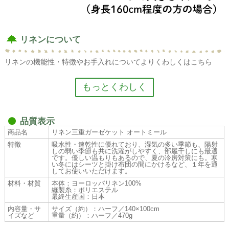
リネンについて
リネンの機能性・特徴やお手入れについてよりくわしくはこちら
リネンの機能性・特徴
品質表示
商品名
リネン三重ガーゼケット オートミール
吸水性・速乾性に優れています
特徴
吸水性・速乾性に優れており、湿気の多い季節も、陽射
しの弱い季節も共に洗濯がしやすく、部屋干しにも最適
水や汗をぐんぐん吸い取り、驚くほど早く乾きます。リネン素材
です。優しい温もりもあるので、夏の冷房対策にも。寒
は、肌に優しく、サラリとして、爽やかな涼感があるのが大きな特
い冬にはシーツと掛け布団の間にかけるなど、１年を通
してお使いいただけます。
性です。コットンやシルクに比べ、吸水・発散性に優れているた
材料・材質
本体：ヨーロッパリネン100%
め、水分や汗をすばやく吸い取り、かつ発散させるからです。
縫製糸：ポリエステル
最終生産国：日本
耐久性が高く、使うほどに風合いがよくなる
内容量・サ
サイズ（約）：ハーフ／140×100cm
イズなど
重量（約）：ハーフ／470g
繊維が細いためソフトな風合いになり、ドレープや、柔らかいシル
エットが得られます。また、糸にリネン特有の自然な糸節（スラ