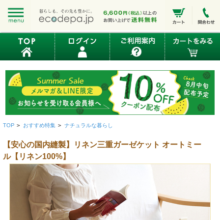
TOP
>
おすすめ特集
>
ナチュラルな暮らし
【安心の国内縫製】リネン三重ガーゼケット オートミー
ル【リネン100%】