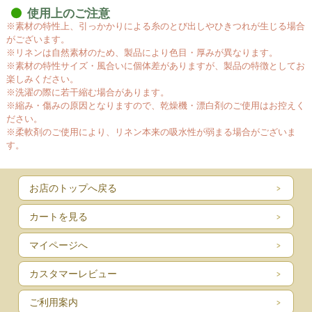
ブ）があり、製品に独特の印象と質感を生み、 風合いは洗濯するほ
使用上のご注意
※素材の特性上、引っかかりによる糸のとび出しやひきつれが生じる場合
どに増し、使い込むほどに柔らかく肌に馴染んでいきます。
がございます。
※リネンは自然素材のため、製品により色目・厚みが異なります。
抗菌性に優れ、肌に心に優しい素材
※素材の特性サイズ・風合いに個体差がありますが、製品の特徴としてお
リネンの繊維にはペクチンが含まれているため、触れてもチクチク
楽しみください。
せずソフトです。夏には、汗をすばやく吸い取ってくれるので、い
※洗濯の際に若干縮む場合があります。
つも爽やかで清涼感を保てます。さらに防カビ性に優れ、雑菌の繁
※縮み・傷みの原因となりますので、乾燥機・漂白剤のご使用はお控えく
殖を抑制するため、生乾きのイヤなニオイ知らず。 また繊維の中に
ださい。
空気が含まれているので、冬には寒気が肌に直接触れず、暖かく包
※柔軟剤のご使用により、リネン本来の吸水性が弱まる場合がございま
まれます。
す。
地球に優しい、丈夫で衛生的なリネン
リネンは洗濯が簡単で、絞らずに干しておけばパリッとアイロンを
お店のトップへ戻る
かけたようになります。天然素材の中で最も汚れが落ちやすく、洗
カートを見る
濯にも強い素材です。植物自体の生命力が強く、栽培時にも農薬を
ほとんど必要としません。繰り返し洗うごとに 柔らかさはいっそう
マイページへ
増し、白いものはさらに白くなります。世界の一流ホテルがテーブ
ルクロスやシーツ、タオルに採用する理由がここにあります。
カスタマーレビュー
リネンのお手入れ
ご利用案内