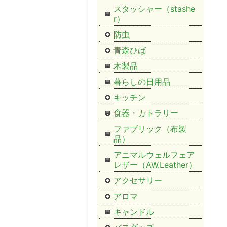
スタッシャー（stashe
r）
防虫
青森ひば
木製品
暮らしの日用品
キッチン
食器・カトラリー
ファブリック（布製
品）
アニマルウェルフェア
レザー（AW.Leather）
アクセサリー
アロマ
キャンドル