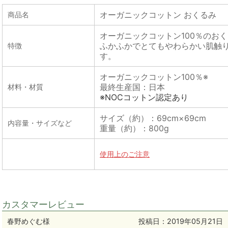
オーガニックコットン おくるみ
商品名
オーガニックコットン100％のお
ふかふかでとてもやわらかい肌触
特徴
す。
オーガニックコットン100％※
最終生産国：日本
材料・材質
※NOCコットン認定あり
サイズ（約）：69cm×69cm
内容量・サイズなど
重量（約）：800g
使用上のご注意
カスタマーレビュー
春野めぐむ様
投稿日：
2019年05月21日