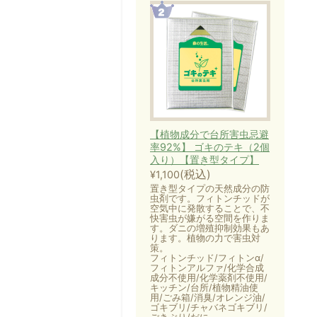
【植物成分で台所害虫忌避
率92%】 ゴキのテキ（2個
入り）【置き型タイプ】
(税込)
¥1,100
置き型タイプの天然成分の防
虫剤です。フィトンチッドが
空気中に発散することで、不
快害虫が嫌がる空間を作りま
す。ダニの増殖抑制効果もあ
ります。植物の力で害虫対
策。
フィトンチッド/フィトンα/
フィトンアルファ/化学合成
成分不使用/化学薬剤不使用/
キッチン/台所/植物精油使
用/ごみ箱/消臭/オレンジ油/
ゴキブリ/チャバネゴキブリ/