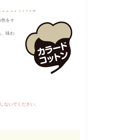
の色をそ
も、味わ
濯しないでください。