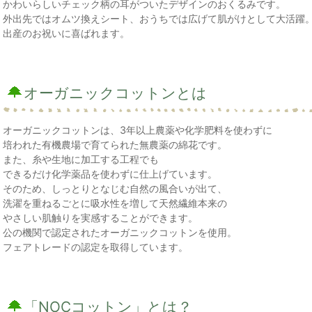
かわいらしいチェック柄の耳がついたデザインのおくるみです。
外出先ではオムツ換えシート、おうちでは広げて肌がけとして大活躍
出産のお祝いに喜ばれます。
オーガニックコットンとは
オーガニックコットンは、3年以上農薬や化学肥料を使わずに
培われた有機農場で育てられた無農薬の綿花です。
また、糸や生地に加工する工程でも
できるだけ化学薬品を使わずに仕上げています。
そのため、しっとりとなじむ自然の風合いが出て、
洗濯を重ねるごとに吸水性を増して天然繊維本来の
やさしい肌触りを実感することができます。
公の機関で認定されたオーガニックコットンを使用。
フェアトレードの認定を取得しています。
「NOCコットン」とは？