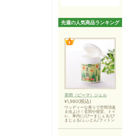
先週の人気商品ランキング
美間（ビーマ）ジェル
(税込)
¥1,980
ウッディーな香りで空間消臭
＆虫よけ！玄関や寝室、トイ
レ、車内に/びーまじぇる/び
まじぇる/ふぃとん/フィトン