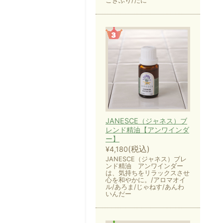
ごきぶり/だに
JANESCE（ジャネス）ブ
レンド精油【アンワインダ
ー】
(税込)
¥4,180
JANESCE（ジャネス）ブレ
ンド精油 アンワインダー
は、気持ちをリラックスさせ
心を和やかに。/アロマオイ
ル/あろま/じゃねす/あんわ
いんだー