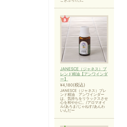
ごきぶり/だに
JANESCE（ジャネス）ブ
レンド精油【アンワインダ
ー】
(税込)
¥4,180
JANESCE（ジャネス）ブレ
ンド精油 アンワインダー
は、気持ちをリラックスさせ
心を和やかに。/アロマオイ
ル/あろま/じゃねす/あんわ
いんだー