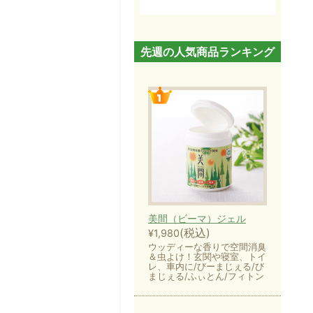
先週の人気商品ランキング
美間（ビーマ）ジェル
(税込)
¥1,980
ウッディーな香りで空間消臭
＆虫よけ！玄関や寝室、トイ
レ、車内に/びーまじぇる/び
まじぇる/ふぃとん/フィトン