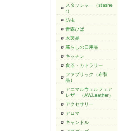
スタッシャー（stashe
r）
防虫
青森ひば
木製品
暮らしの日用品
キッチン
食器・カトラリー
ファブリック（布製
品）
アニマルウェルフェア
レザー（AW.Leather）
アクセサリー
アロマ
キャンドル