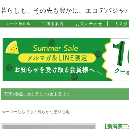
暮らしも、その先も豊かに。エコデパジャ
|
カートをみる |
ご利用案内 |
お問い合わせ |
カスタ
TOP
食器・カトラリー
カトラリー
ホーローならではの滑らかな塗り心地
【新潟燕三