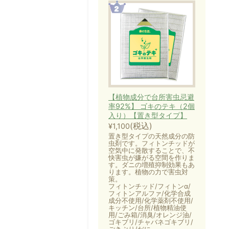
【植物成分で台所害虫忌避
率92%】 ゴキのテキ（2個
入り）【置き型タイプ】
(税込)
¥1,100
置き型タイプの天然成分の防
虫剤です。フィトンチッドが
空気中に発散することで、不
快害虫が嫌がる空間を作りま
す。ダニの増殖抑制効果もあ
ります。植物の力で害虫対
策。
フィトンチッド/フィトンα/
フィトンアルファ/化学合成
成分不使用/化学薬剤不使用/
キッチン/台所/植物精油使
用/ごみ箱/消臭/オレンジ油/
ゴキブリ/チャバネゴキブリ/