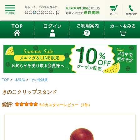
TOP
>
木製品
>
その他雑貨
きのこクリップスタンド
総評:
5.0
カスタマーレビュー（1件）