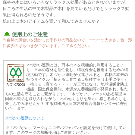
森林や木にはいろいろなリラックス効果があるとされていますが、
日ごろの生活の中で木製品の木目を見ているだけでもリラックス効
果は得られるのだそうです。
机の上に木のアイテムを置いて和んでみませんか？
使用上のご注意
※自然の風合いを活かした手作りの商品なので、一つ一つ大きさ、色、形
に多少のばらつきがございます。ご了承ください。
木づかい運動とは、日本の木を積極的に利用することよ
り、日本の森林を活性化し、環境保全を推進するための環
境活動です。木づかい運動が促進されると、森林の本来の
持つサイクル「植える→育てる→収穫する（上手に使う）
→植える→育てる・・・」が正常になり、地球温暖化防止
機能、国土保全機能、水源かん養機能等が発揮され、私た
ちの生活を守ることに繋がります。「木づかい」マークのある製品＝
国産木製品を取り入れながら、木のぬくもりを身近に感じる暮らしを
楽しんでみませんか？ する財団法人日本木材総合情報センターに寄付
いたします。
木づかい運動について
※「木づかい」マークはエコデパジャパンが認定を受けて使用してい
ます。このマークの無断使用はご遠慮ください。