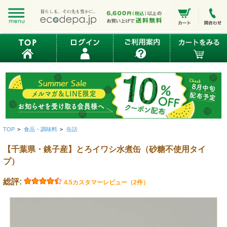
TOP
>
食品・調味料
>
缶詰
【千葉県・銚子産】とろイワシ水煮缶（砂糖不使用タイ
プ）
総評:
4.5
カスタマーレビュー（2件）