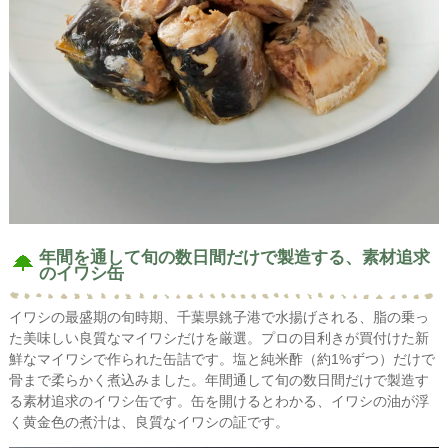
年間を通して旬の数日間だけで製造する、素材追求
のイワシ缶
イワシの最盛期の旬時期、千葉県銚子港で水揚げされる、脂の乗っ
た美味しい良質なマイワシだけを厳選。プロの目利きが買付けた新
鮮なマイワシで作られた缶詰です。塩と純米酢（約1%ずつ）だけで
骨まで柔らかく煮込みました。年間通して旬の数日間だけで製造す
る素材追求のイワシ缶です。缶を開けるとわかる、イワシの油が浮
く黄金色の煮汁は、良質なイワシの証です。