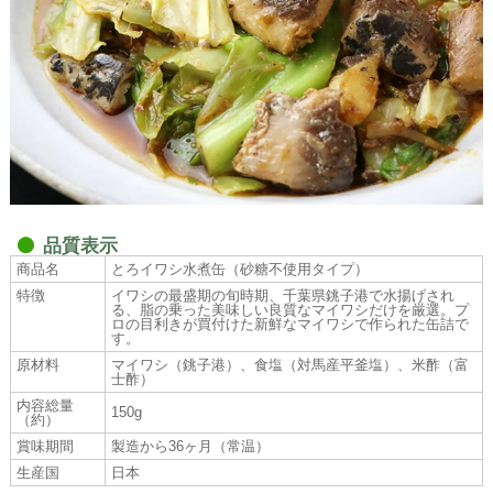
品質表示
商品名
とろイワシ水煮缶（砂糖不使用タイプ）
特徴
イワシの最盛期の旬時期、千葉県銚子港で水揚げされ
る、脂の乗った美味しい良質なマイワシだけを厳選。プ
ロの目利きが買付けた新鮮なマイワシで作られた缶詰で
す。
原材料
マイワシ（銚子港）、食塩（対馬産平釜塩）、米酢（富
士酢）
内容総量
150g
（約）
賞味期間
製造から36ヶ月（常温）
生産国
日本