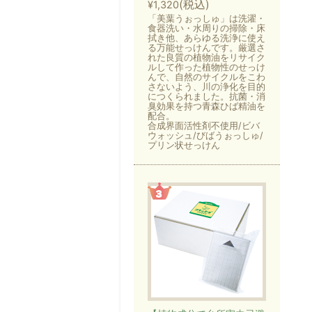
(税込)
¥1,320
「美葉うぉっしゅ」は洗濯・
食器洗い・水周りの掃除・床
拭き他、あらゆる洗浄に使え
る万能せっけんです。厳選さ
れた良質の植物油をリサイク
ルして作った植物性のせっけ
んで、自然のサイクルをこわ
さないよう、川の浄化を目的
につくられました。抗菌・消
臭効果を持つ青森ひば精油を
配合。
合成界面活性剤不使用/ビバ
ウォッシュ/びばうぉっしゅ/
プリン状せっけん