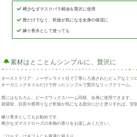
稀少なダマスクバラ精油を贅沢に使用
唇だけでなく、乾燥が気になる全身の保湿に
練り香水として使っても
素材はとことんシンプルに、贅沢に
オーストラリア・ノーザンライト社で丁寧にろ過されたピュアなミツ
オーガニックオイルだけで作ったシンプルで贅沢なリップクリーム。
唇にはもちろん、ビーズワックスバーム同様、全身に使用できます。
就寝前、目尻や唇周りなど乾燥が気になる部分にひと塗りすれば、翌
練り香水としてもお勧めです。
稀少なダマスクローズの本物の香りをお楽しみください。
「ローズ」はギフトにも最適な箱入り。