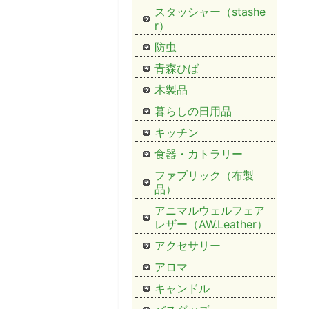
スタッシャー（stashe
r）
防虫
青森ひば
木製品
暮らしの日用品
キッチン
食器・カトラリー
ファブリック（布製
品）
アニマルウェルフェア
レザー（AW.Leather）
アクセサリー
アロマ
キャンドル