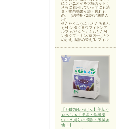
にくいニオイを大幅カット！
さらに着用している間にも消
臭・抗菌効果が続く優れも
の。（詰替用×2袋/定期購入
用）
せんたくようふぃとんあるふ
ぁ/センタクヨウフィトンア
ルファ/せんたくふぃとん/セ
ンタクフィトン/室内干し/つ
めかえ用/詰め替え/レフィル
【万能粉せっけん】美葉う
ぉっしゅ【洗濯・食器洗
い・水周りの掃除・床拭き
他！】