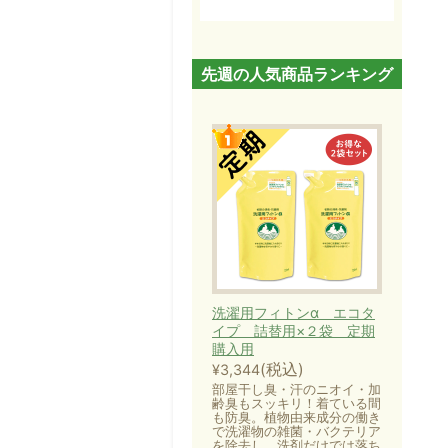
先週の人気商品ランキング
洗濯用フィトンα エコタ
イプ 詰替用×２袋 定期
購入用
(税込)
¥3,344
部屋干し臭・汗のニオイ・加
齢臭もスッキリ！着ている間
も防臭。植物由来成分の働き
で洗濯物の雑菌・バクテリア
を除去し、洗剤だけでは落ち