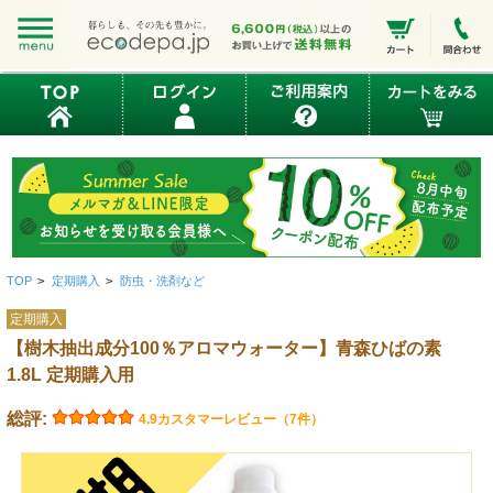
TOP
>
定期購入
>
防虫・洗剤など
定期購入
【樹木抽出成分100％アロマウォーター】青森ひばの素
1.8L 定期購入用
総評:
4.9
カスタマーレビュー（7件）