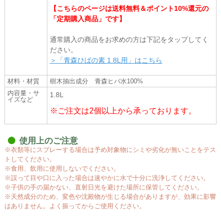
【こちらのページは送料無料＆ポイント10%還元の
「定期購入商品」です】
通常購入の商品をお求めの方は下記をタップしてく
ださい。
＞「青森ひばの素 1.8L用」はこちら
材料・材質
樹木抽出成分 青森ヒバ水100%
内容量・サ
1.8L
イズなど
※ご注文は2個以上から承っております。
使用上のご注意
※衣類等にスプレーする場合は予め対象物にシミや劣化が無いことをテス
トしてください。
※食用、飲用に使用しないでください。
※誤って目や口に入った場合は速やかに水で十分に洗浄してください。
※子供の手の届かない、直射日光を避けた場所に保管してください。
※天然成分のため、変色や沈殿物が生じる場合がありますが、効果に影響
はありません。よく振ってからご使用ください。