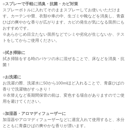
○スプレーで手軽に消臭・抗菌・カビ対策
スプレーボトルに入れてそのままスプレーしてお使いいただけま
す。カーテンや畳、衣類や車の中、生ゴミや靴などを消臭し、青森
ひばの爽やかな香りが広がります。カビの発生が気になる箇所にも
おすすめです。
※あらかじめ目立たない箇所などでシミや劣化が生じないか、テス
トをしてからご使用ください。
○拭き掃除に
拭き掃除をする時のバケツの水に混ぜることで、床などを消臭・抗
菌！
○お洗濯に
お洗濯の際、洗濯水に50から100mlほど入れることで、青森ひばの
香りで洗濯物がすっきり！
※衣替えなど長期間保管の前は、変色する場合がありますのでご使
用を避けてください。
○加湿器・アロマディフューザーに
加湿器やアロマディフューザーなどに適宜入れて使用すると、水分
とともに青森ひばの爽やかな香りが漂います。