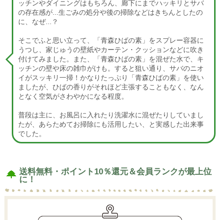
ッチンやダイニングはもちろん、廊下にまでハッキリとサバ
の存在感が...生ごみの処分や後の掃除などはきちんとしたの
に、なぜ...？
そこでふと思い立って、「青森ひばの素」をスプレー容器に
うつし、家じゅうの壁紙やカーテン・クッションなどに吹き
付けてみました。また、「青森ひばの素」を混ぜた水で、キ
ッチンの壁や床の雑巾がけも。すると狙い通り、サバのニオ
イがスッキリ一掃！かなりたっぷり「青森ひばの素」を使い
ましたが、ひばの香りがそれほど主張することもなく、なん
となく空気がさわやかになる程度。
普段は主に、お風呂に入れたり洗濯水に混ぜたりしていまし
たが、あらためてお掃除にも活用したい、と実感した出来事
でした。
送料無料・ポイント10％還元＆会員ランクが最上位
に！