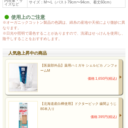
内容量・サ
サイズ：M〜L（バスト79cm〜94cm、着丈60cm）
イズなど
使用上のご注意
※オーガニックコットン製品の色調は、綿糸の産地や天候により微妙に異
なります。
※日光や照明で退色することがありますので、洗濯はせっけんを使用し、
陰干しすることをおすすめします。
人気急上昇中の商品
【医薬部外品】薬用ハミガキ シェルピカ ノンフォ
ームM
価格:1,650円(税込)
【北海道産白樺使用】ドクターピック 歯間ようじ
80本入り
価格:395円(税込)