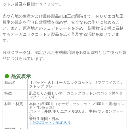
ットン普及を目指すＮＰＯです。
糸や布地の生産および最終製品の加工の段階まで、ＮＯＣエコ加工
規準の規定を守り自然環境を傷めず、安全なもの作りに努めるこ
と、また、原産地とのフェアトレードを進め、貧困救済支援に貢献
するオーガニックコットン製品を広く普及する活動を続けていま
す。
ＮＯＣマークは、認定された有機栽培綿を100％原料として使った製
品につけられています。
品質表示
商品名
【パッド付き】オーガニックコットン リブフライスタン
クトップ グレー
特徴
肌当たりが優しいオーガニックコットンのパッド付きタ
ンクトップです。
材料・材質
本体：綿100％（オーガニックコットン100％・産地/イン
ド・生地/日本）
パッド：外側/ポリエステル100％、中身/ウレタンフォー
ム
最終生産国：日本
※NOCコットン認定あり