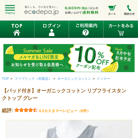
TOP
>
ファブリック（布製品）
>
オーガニックコットン
>
インナー
【パッド付き】オーガニックコットン リブフライスタン
クトップ グレー
総評:
4.3
カスタマーレビュー（6件）