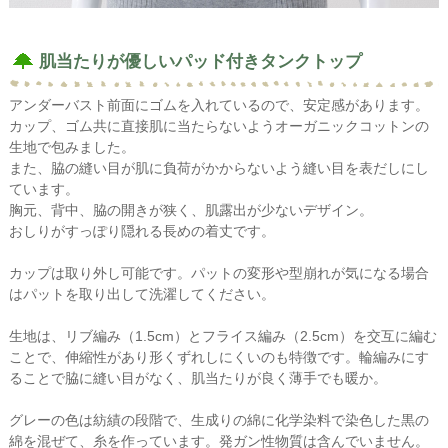
肌当たりが優しいパッド付きタンクトップ
アンダーバスト前面にゴムを入れているので、安定感があります。
カップ、ゴム共に直接肌に当たらないようオーガニックコットンの
生地で包みました。
また、脇の縫い目が肌に負荷がかからないよう縫い目を表だしにし
ています。
胸元、背中、脇の開きが狭く、肌露出が少ないデザイン。
おしりがすっぽり隠れる長めの着丈です。
カップは取り外し可能です。パットの変形や型崩れが気になる場合
はパットを取り出して洗濯してください。
生地は、リブ編み（1.5cm）とフライス編み（2.5cm）を交互に編む
ことで、伸縮性があり形くずれしにくいのも特徴です。輪編みにす
ることで脇に縫い目がなく、肌当たりが良く薄手でも暖か。
グレーの色は紡績の段階で、生成りの綿に化学染料で染色した黒の
綿を混ぜて、糸を作っています。発ガン性物質は含んでいません。