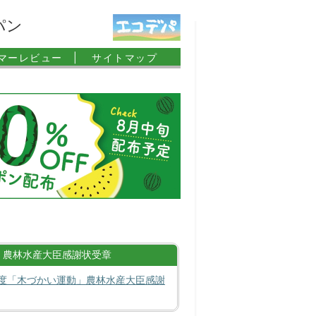
パン
マーレビュー |
サイトマップ
農林水産大臣感謝状受章
度「木づかい運動」農林水産大臣感謝