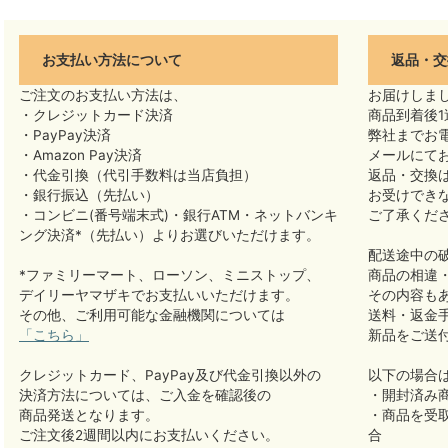
お支払い方法について
返品・交
ご注文のお支払い方法は、
お届けしま
・クレジットカード決済
商品到着後1
・PayPay決済
弊社までお
・Amazon Pay決済
メールにて
・代金引換（代引手数料は当店負担）
返品・交換
・銀行振込（先払い）
お受けでき
・コンビニ(番号端末式)・銀行ATM・ネットバンキ
ご了承くだ
ング決済*（先払い）よりお選びいただけます。
配送途中の
*ファミリーマート、ローソン、ミニストップ、
商品の相違
デイリーヤマザキでお支払いいただけます。
その内容も
その他、ご利用可能な金融機関については
送料・返金
「こちら」
新品をご送
クレジットカード、PayPay及び代金引換以外の
以下の場合
決済方法については、ご入金を確認後の
・開封済み
商品発送となります。
・商品を受
ご注文後2週間以内にお支払いください。
合