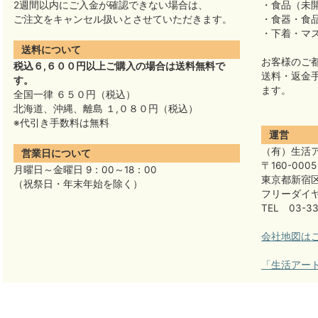
2週間以内にご入金が確認できない場合は、
・食品（未
ご注文をキャンセル扱いとさせていただきます。
・食器・食
・下着・マ
送料について
お客様のご
税込６,６００円以上ご購入の場合は送料無料で
送料・返金
す。
ます。
全国一律 ６５０円（税込）
北海道、沖縄、離島 １,０８０円（税込）
※代引き手数料は無料
運営
（有）生活
営業日について
〒160-0005
月曜日～金曜日 9：00～18：00
東京都新宿区
（祝祭日・年末年始を除く）
フリーダイヤル
TEL 03-33
会社地図は
「生活アー