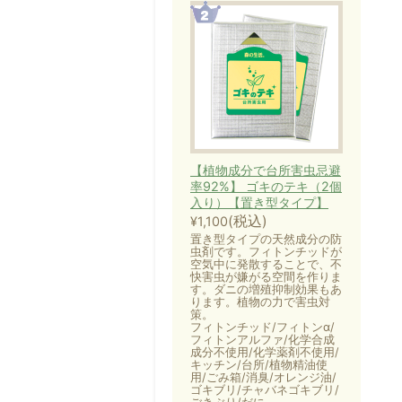
【植物成分で台所害虫忌避
率92%】 ゴキのテキ（2個
入り）【置き型タイプ】
(税込)
¥1,100
置き型タイプの天然成分の防
虫剤です。フィトンチッドが
空気中に発散することで、不
快害虫が嫌がる空間を作りま
す。ダニの増殖抑制効果もあ
ります。植物の力で害虫対
策。
フィトンチッド/フィトンα/
フィトンアルファ/化学合成
成分不使用/化学薬剤不使用/
キッチン/台所/植物精油使
用/ごみ箱/消臭/オレンジ油/
ゴキブリ/チャバネゴキブリ/