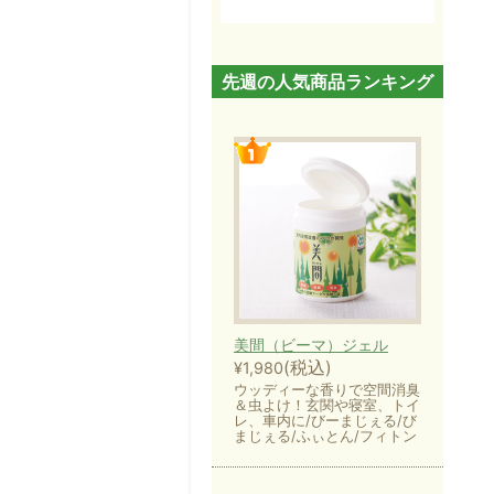
先週の人気商品ランキング
美間（ビーマ）ジェル
(税込)
¥1,980
ウッディーな香りで空間消臭
＆虫よけ！玄関や寝室、トイ
レ、車内に/びーまじぇる/び
まじぇる/ふぃとん/フィトン