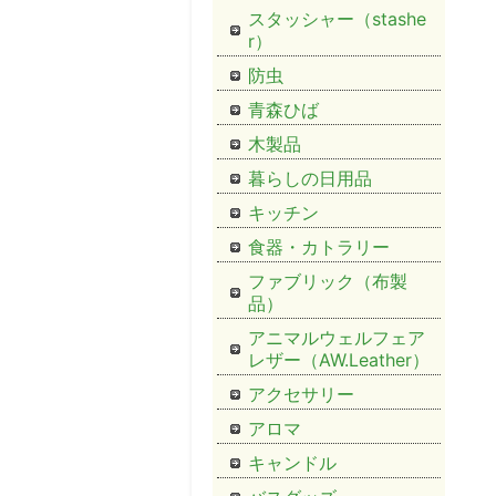
スタッシャー（stashe
r）
防虫
青森ひば
木製品
暮らしの日用品
キッチン
食器・カトラリー
ファブリック（布製
品）
アニマルウェルフェア
レザー（AW.Leather）
アクセサリー
アロマ
キャンドル