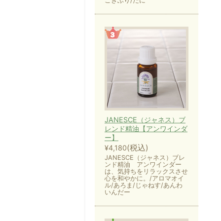
ごきぶり/だに
JANESCE（ジャネス）ブ
レンド精油【アンワインダ
ー】
(税込)
¥4,180
JANESCE（ジャネス）ブレ
ンド精油 アンワインダー
は、気持ちをリラックスさせ
心を和やかに。/アロマオイ
ル/あろま/じゃねす/あんわ
いんだー