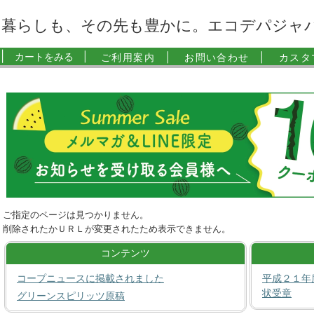
暮らしも、その先も豊かに。エコデパジャ
|
カートをみる |
ご利用案内 |
お問い合わせ |
カスタ
ご指定のページは見つかりません。
削除されたかＵＲＬが変更されたため表示できません。
コンテンツ
コープニュースに掲載されました
平成２１年
状受章
グリーンスピリッツ原稿