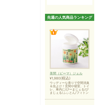
先週の人気商品ランキング
美間（ビーマ）ジェル
(税込)
¥1,980
ウッディーな香りで空間消臭
＆虫よけ！玄関や寝室、トイ
レ、車内に/びーまじぇる/び
まじぇる/ふぃとん/フィトン