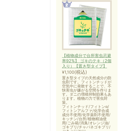
【植物成分で台所害虫忌避
率92%】 ゴキのテキ（2個
入り）【置き型タイプ】
(税込)
¥1,100
置き型タイプの天然成分の防
虫剤です。フィトンチッドが
空気中に発散することで、不
快害虫が嫌がる空間を作りま
す。ダニの増殖抑制効果もあ
ります。植物の力で害虫対
策。
フィトンチッド/フィトンα/
フィトンアルファ/化学合成
成分不使用/化学薬剤不使用/
キッチン/台所/植物精油使
用/ごみ箱/消臭/オレンジ油/
ゴキブリ/チャバネゴキブリ/