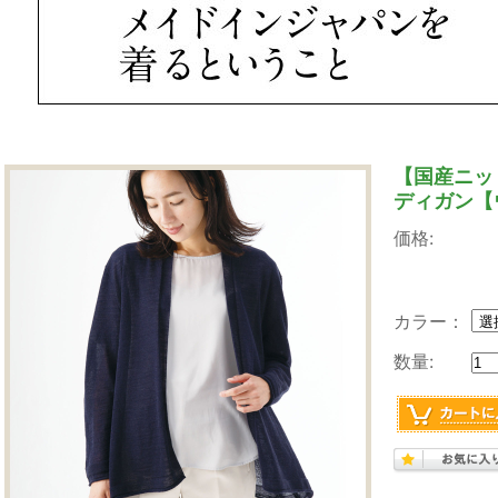
【国産ニッ
ディガン【
価格:
カラー：
数量: