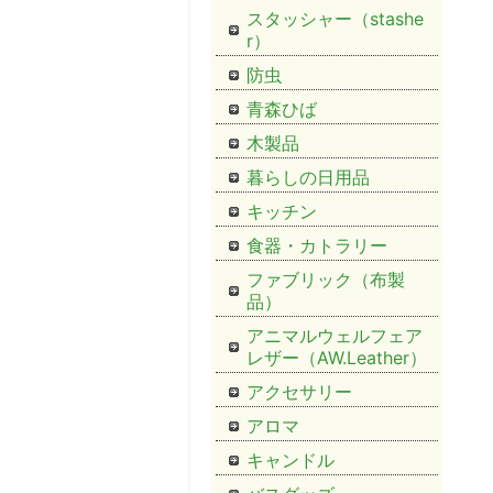
スタッシャー（stashe
r）
防虫
青森ひば
木製品
暮らしの日用品
キッチン
食器・カトラリー
ファブリック（布製
品）
アニマルウェルフェア
レザー（AW.Leather）
アクセサリー
アロマ
キャンドル