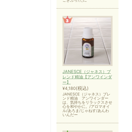
ごきぶり/だに
JANESCE（ジャネス）ブ
レンド精油【アンワインダ
ー】
(税込)
¥4,180
JANESCE（ジャネス）ブレ
ンド精油 アンワインダー
は、気持ちをリラックスさせ
心を和やかに。/アロマオイ
ル/あろま/じゃねす/あんわ
いんだー