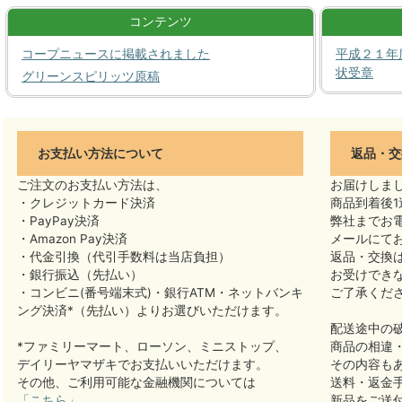
コンテンツ
コープニュースに掲載されました
平成２１年
状受章
グリーンスピリッツ原稿
お支払い方法について
返品・交
ご注文のお支払い方法は、
お届けしま
・クレジットカード決済
商品到着後1
・PayPay決済
弊社までお
・Amazon Pay決済
メールにて
・代金引換（代引手数料は当店負担）
返品・交換
・銀行振込（先払い）
お受けでき
・コンビニ(番号端末式)・銀行ATM・ネットバンキ
ご了承くだ
ング決済*（先払い）よりお選びいただけます。
配送途中の
*ファミリーマート、ローソン、ミニストップ、
商品の相違
デイリーヤマザキでお支払いいただけます。
その内容も
その他、ご利用可能な金融機関については
送料・返金
「こちら」
新品をご送