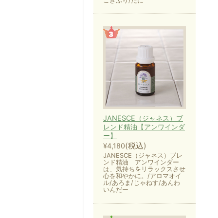
ごきぶり/だに
JANESCE（ジャネス）ブ
レンド精油【アンワインダ
ー】
(税込)
¥4,180
JANESCE（ジャネス）ブレ
ンド精油 アンワインダー
は、気持ちをリラックスさせ
心を和やかに。/アロマオイ
ル/あろま/じゃねす/あんわ
いんだー