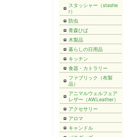
スタッシャー（stashe
r）
防虫
青森ひば
木製品
暮らしの日用品
キッチン
食器・カトラリー
ファブリック（布製
品）
アニマルウェルフェア
レザー（AW.Leather）
アクセサリー
アロマ
キャンドル