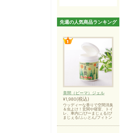
先週の人気商品ランキング
美間（ビーマ）ジェル
(税込)
¥1,980
ウッディーな香りで空間消臭
＆虫よけ！玄関や寝室、トイ
レ、車内に/びーまじぇる/び
まじぇる/ふぃとん/フィトン