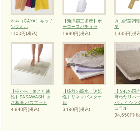
かや（CAYA）キッチ
【新潟燕三条産】ホ
Juju野菜調
ンタオル
ーロースパチュラ
巣
1,100円(税込)
1,980円(税込)
1,335円(税込
【笹からうまれた繊
【抜群の吸水・速乾
【安心の国
維】SASAWASHI さ
性】リネンバスタオ
麻わたリバ
さ和紙 バスマット
ル
パッド シン
ュラル
4,840円(税込)
3,190円(税込)
34,650円(