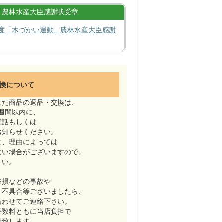
農林水産大臣感謝状受章
度「木づかい運動」農林水産大臣感謝
換について
した商品の返品・交換は、
週間以内に、
電話もしくは
お知らせください。
は、理由によっては
ない場合がございますので、
さい。
破損などの事故や
・不具合等ございましたら、
あわせてご連絡下さい。
手数料ともに当店負担で
付致します。