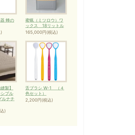
理器 蜂の
蜜蝋（ミツロウ）ワ
ックス 18リットル
)
165,000円(税込)
内縫製】
舌ブラシ W-1 （４
ーシブル
色セット）
グルナチ
2,200円(税込)
税込)