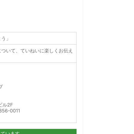
よう」
について、ていねいに楽しくお伝え
ブ
ル2F
56-0011
見ています