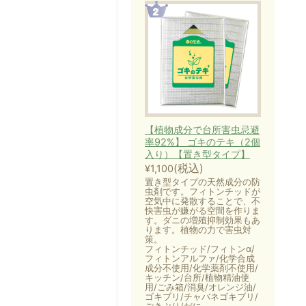
【植物成分で台所害虫忌避
率92%】 ゴキのテキ（2個
入り）【置き型タイプ】
(税込)
¥1,100
置き型タイプの天然成分の防
虫剤です。フィトンチッドが
空気中に発散することで、不
快害虫が嫌がる空間を作りま
す。ダニの増殖抑制効果もあ
ります。植物の力で害虫対
策。
フィトンチッド/フィトンα/
フィトンアルファ/化学合成
成分不使用/化学薬剤不使用/
キッチン/台所/植物精油使
用/ごみ箱/消臭/オレンジ油/
ゴキブリ/チャバネゴキブリ/