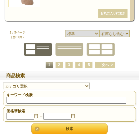
1 / 5ページ
（全81件）
1
2
3
4
5
次へ
商品検索
キーワード検索
価格帯検索
円 ～
円