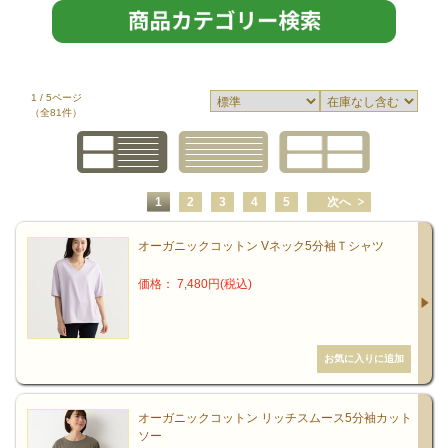
1 / 5ページ
（全81件）
1
2
3
4
5
次へ
オーガニックコットン Vネック5分袖Ｔシャツ
価格： 7,480円(税込)
オーガニックコットン リッチスムース5分袖カット
ソー