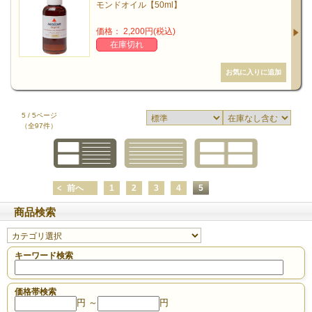
モンドオイル【50ml】
価格： 2,200円(税込)
在庫切れ
5 / 5ページ
（全97件）
前へ
1
2
3
4
5
商品検索
キーワード検索
価格帯検索
円 ～
円