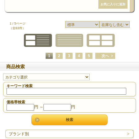
1 / 5ページ
（全83件）
1
2
3
4
5
次へ
商品検索
キーワード検索
価格帯検索
円 ～
円
ブランド別