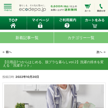
新着記事一覧
カテゴリー一覧
投
←
前へ
次へ
→
稿
ナ
【日用品1つからはじめる、脱プラな暮らしvol.2】洗濯の排水を変
える「洗濯ネット」
ビ
ゲ
ー
投稿日時:
2022年10月20日
シ
ョ
ン