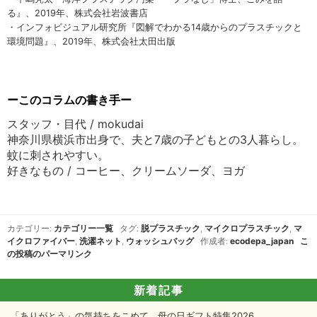
る』、2019年、株式会社岩波書店
・インフォビジュアル研究所『図解でわかる14歳からのプラスチックと
環境問題』、2019年、株式会社太田出版
ーこのコラムの書き手ー
スタッフ・目代 / mokudai
神奈川県横浜市出身で、夫と7歳の子どもとの3人暮らし。
蚊に刺されやすい。
好きなもの / コーヒー、クリームソーダ、ヨガ
カテゴリー:
カテゴリー一覧
タグ:
脱プラスチック
,
マイクロプラスチック
,
マ
イクロファイバー
,
洗濯ネット
,
ウォッシュバッグ
作成者:
ecodepa_japan
こ
の投稿のパーマリンク
新着記事
「ありがとう」の気持ちをこめて、母の日ギフト特集2026