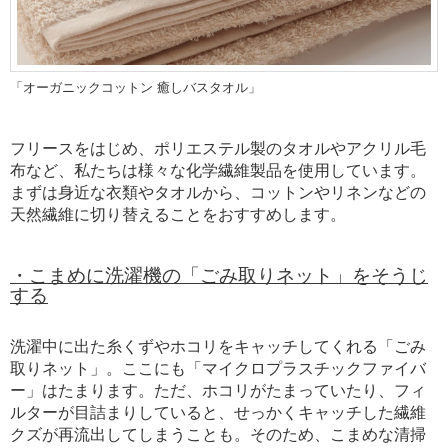
「オーガニックコットン 癒しバスタオル」
フリースをはじめ、ポリエステル製のタオルやアクリル毛
布など、私たちは様々な化学繊維製品を使用しています。
まずは身近な衣類やタオルから、コットンやリネンなどの
天然繊維に切り替えることをおすすめします。
・こまめに洗濯機の「ごみ取りネット」
をそうじ
する
洗濯中に出た糸くずやホコリをキャッチしてくれる「ごみ
取りネット」。ここにも「マイクロプラスチックファイバ
ー」はたまります。ただ、ホコリがたまっていたり、フィ
ルターが目詰まりしていると、せっかくキャッチした繊維
クズが再流出してしまうことも。そのため、こまめな清掃