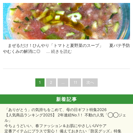
まぜるだけ！ひんやり「トマトと夏野菜のスープ」 夏バテ予防
やむくみの解消に◎ …
続きを読む
投
1
2
…
11
次へ
稿
ナ
ビ
新着記事
ゲ
「ありがとう」の気持ちをこめて、母の日ギフト特集2026
ー
【人気商品ランキング2025】 2年連続No.1！ 不動の人気「◯◯ジェ
シ
ル」
ョ
今ちょうどいい、春ファッション＆お肌にやさしいUVケア
ン
定番アイテムにプラスで安心！ 備えておきたい「防災グッズ」特集