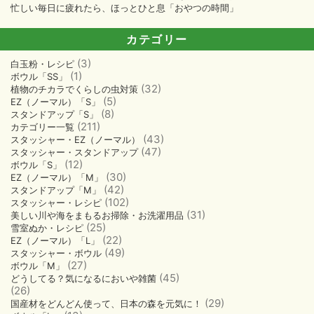
忙しい毎日に疲れたら、ほっとひと息「おやつの時間」
カテゴリー
(3)
白玉粉・レシピ
(1)
ボウル「SS」
(32)
植物のチカラでくらしの虫対策
(5)
EZ（ノーマル）「S」
(8)
スタンドアップ「S」
(211)
カテゴリー一覧
(43)
スタッシャー・EZ（ノーマル）
(47)
スタッシャー・スタンドアップ
(12)
ボウル「S」
(30)
EZ（ノーマル）「M」
(42)
スタンドアップ「M」
(102)
スタッシャー・レシピ
(31)
美しい川や海をまもるお掃除・お洗濯用品
(25)
雪室ぬか・レシピ
(22)
EZ（ノーマル）「L」
(49)
スタッシャー・ボウル
(27)
ボウル「M」
(45)
どうしてる？気になるにおいや雑菌
(26)
(29)
国産材をどんどん使って、日本の森を元気に！