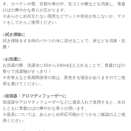
す。カーテンや畳、衣類や車の中、生ゴミや靴などを消臭し、青森
ひばの爽やかな香りが広がります。
※あらかじめ目立たない箇所などでシミや劣化が生じないか、テス
トをしてからご使用ください。
○拭き掃除に
拭き掃除をする時のバケツの水に混ぜることで、床などを消臭・抗
菌！
○お洗濯に
お洗濯の際、洗濯水に50から100mlほど入れることで、青森ひばの
香りで洗濯物がすっきり！
※衣替えなど長期間保管の前は、変色する場合がありますのでご使
用を避けてください。
○加湿器・アロマディフューザーに
加湿器やアロマディフューザーなどに適宜入れて使用すると、水分
とともに青森ひばの爽やかな香りが漂います。
※器具については、あらかじめ対応可能かどうかをご確認の上ご使
用ください。