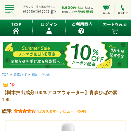
TOP
>
青森ひば
>
精油・その他
9位
【樹木抽出成分100％アロマウォーター】青森ひばの素
1.8L
総評:
4.7
カスタマーレビュー（45件）