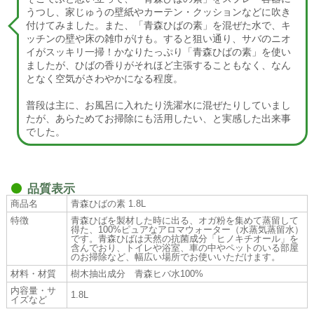
うつし、家じゅうの壁紙やカーテン・クッションなどに吹き
付けてみました。また、「青森ひばの素」を混ぜた水で、キ
ッチンの壁や床の雑巾がけも。すると狙い通り、サバのニオ
イがスッキリ一掃！かなりたっぷり「青森ひばの素」を使い
ましたが、ひばの香りがそれほど主張することもなく、なん
となく空気がさわやかになる程度。
普段は主に、お風呂に入れたり洗濯水に混ぜたりしていまし
たが、あらためてお掃除にも活用したい、と実感した出来事
でした。
品質表示
商品名
青森ひばの素 1.8L
特徴
青森ひばを製材した時に出る、オガ粉を集めて蒸留して
得た、100%ピュアなアロマウォーター（水蒸気蒸留水）
です。青森ひばは天然の抗菌成分「ヒノキチオール」を
含んでおり、トイレや浴室、車の中やペットのいる部屋
のお掃除など、幅広い場所でお使いいただけます。
材料・材質
樹木抽出成分 青森ヒバ水100%
内容量・サ
1.8L
イズなど