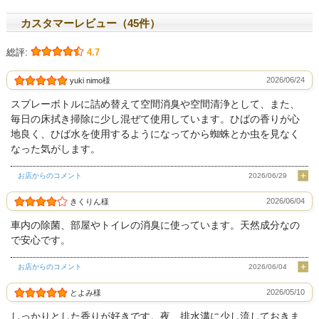
カスタマーレビュー（45件）
総評:
4.7
2026/06/24
yuki nimo様
スプレーボトルに詰め替えて空間消臭や空間清浄として、また、
毎日の床拭き掃除に少し混ぜて使用しています。ひばの香りが心
地良く、ひば水を使用するようになってから蜘蛛とか虫を見なく
なった気がします。
お店からのコメント
2026/06/29
2026/06/04
きくりん様
車内の除菌、部屋やトイレの消臭に使っています。天然成分なの
で安心です。
お店からのコメント
2026/06/04
2026/05/10
とよみ様
しっかりとした香りが好きです。夜、排水溝に少し流しておきま