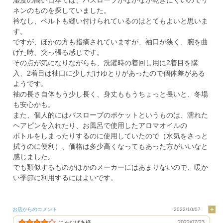
湿度の高い日本では、バスローブがなかなか乾きにくいのでリ
ネンのものを探していました。
衿なし、ベルトも縫い付けられているのはとてもよいと思いま
す。
ですが、ほかの方も指摘されていますが、袖口が狭く、腕を曲
げた時、突っ張る感じです。
その点が気になりながらも、洗濯時の着回し用に2着目を購
入、2着目は袖口に少しだけゆとりがあったので個体差がある
ようです。
袖の長さ自体もう少し長く、身丈ももうちょっと長いと、冬場
も安心かも。
また、個人的にはバスローブのポケットというものは、濡れた
ヘアピンを入れたり、お風呂で使用したアロマオイルの
ボトルをしまったりするのに使用していたので（水気をさっと
拭うのに便利）、価格は多少高くなってもあった方がいいなと
感じました。
でも類似するものがほかのメーカーにはあまりないので、暖か
い季節に利用するにはよいです。
お店からのコメント
2022/10/07
2022/07/23
にゃむばあ様