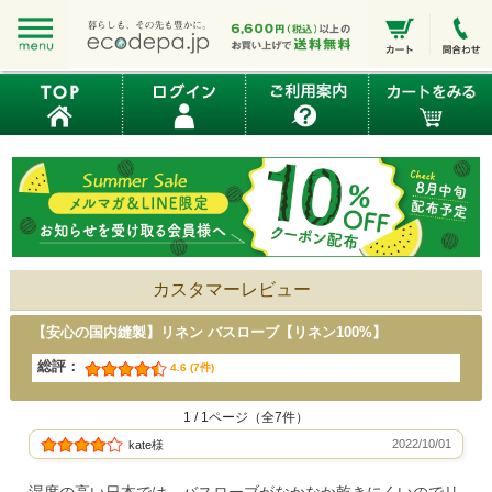
カスタマーレビュー
【安心の国内縫製】リネン バスローブ【リネン100%】
総評：
4.6 (7件)
1 / 1ページ（全7件）
2022/10/01
kate様