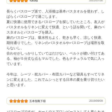
2021/07/30
Yuko様
長らくバスローブ派で、入浴後は基本バスタオルを使わず、し
ばらくバスローブで過ごします。
夏に快適に使用できるバスローブを探していたところ、友人が
バスタオルをリネンに変えて快適、という話を聞いて、麻のバ
スタオルとバスローブを購入。
麻のバスローブは、吸水性もよく、乾きも早く、涼しく快適、
期待通りでした。リネンのバスタオルやバスローブは場所を取
らないし、
合わせがしっかりしていてはだけない、ベルトが縫い付けてあ
る、袖が５分丈な点もマルでした。色もナチュラルで気に入っ
ています。
今年は、シーツ・枕カバー・布団カバーなど寝具もすべてリネ
ンに変えました。これでムシっとする日本の夏を乗り切りたい
と思います。
2019/09/09
五本指靴下様
バスローブですが、ホームウエアワンピースとしても着られそ