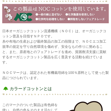
日本オーガニックコットン流通機構（ＮＯＣ）は、オーガニックコ
ットン普及を目指すＮＰＯです。
糸や布地の生産および最終製品の加工の段階まで、ＮＯＣエコ加工
規準の規定を守り自然環境を傷めず、安全なもの作りに努めるこ
と、また、原産地とのフェアトレードを進め、貧困救済支援に貢献
するオーガニックコットン製品を広く普及する活動を続けていま
す。
ＮＯＣマークは、認定された有機栽培綿を100％原料として使った製
品につけられています。
カラードコットンとは
このマークのついた製品は有色綿を
使い、自然の色をそのまま活かして