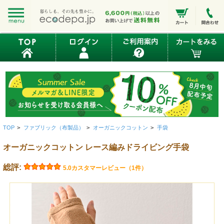
TOP
>
ファブリック（布製品）
>
オーガニックコットン
>
手袋
オーガニックコットン レース編みドライビング手袋
総評:
5.0
カスタマーレビュー（1件）