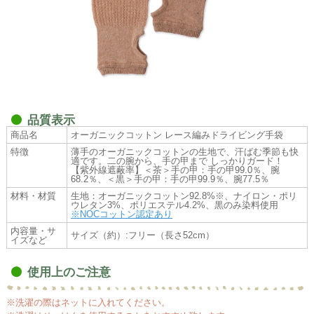
品質表示
商品名
オーガニックコットン レース編みドライビング手袋
特徴
薄手のオーガニックコットンの生地で、汗ばむ季節も快
適です。二の腕から、手の甲まで しっかりガード！
【紫外線遮蔽率】＜茶＞手の甲：手の甲99.0％、腕
68.2％、＜黒＞手の甲：手の甲99.9％、腕77.5％
材料・材質
生地：オーガニックコットン92.8%※、ナイロン・ポリ
ウレタン3%、ポリエステル4.2%、黒のみ染料使用
※NOCコットン認定あり
内容量・サ
サイズ（約）:フリー（長さ52cm）
イズなど
使用上のご注意
※洗濯の際はネットに入れてください。