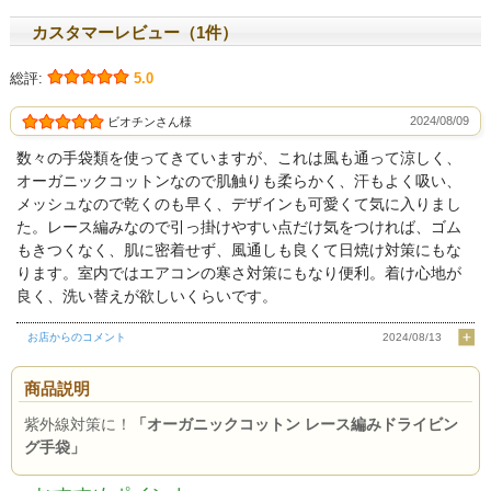
カスタマーレビュー（1件）
総評:
5.0
2024/08/09
ビオチンさん様
数々の手袋類を使ってきていますが、これは風も通って涼しく、
オーガニックコットンなので肌触りも柔らかく、汗もよく吸い、
メッシュなので乾くのも早く、デザインも可愛くて気に入りまし
た。レース編みなので引っ掛けやすい点だけ気をつければ、ゴム
もきつくなく、肌に密着せず、風通しも良くて日焼け対策にもな
ります。室内ではエアコンの寒さ対策にもなり便利。着け心地が
良く、洗い替えが欲しいくらいです。
お店からのコメント
2024/08/13
商品説明
紫外線対策に！
「オーガニックコットン レース編みドライビン
グ手袋」