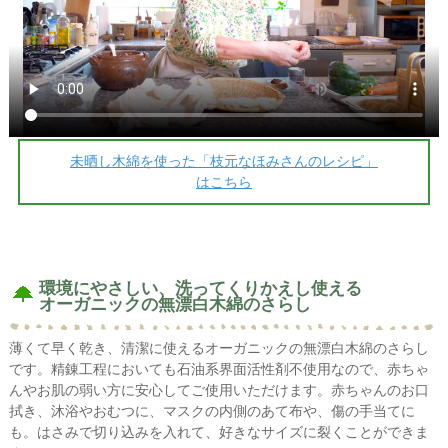
未晒し木綿を使った「枝元なほみさんのレシピ」
はこちら
環境にやさしい、洗ってくりかえし使える
オーガニックの無漂白木綿のさらし
薄くて早く乾き、清潔に使えるオーガニックの無漂白木綿のさらし
です。精錬工程においても石油系界面活性剤不使用なので、赤ちゃ
んやお肌の弱い方に安心してご使用いただけます。赤ちゃんのお口
拭き、沐浴やおむつに、マスクの内側のあて布や、傷の手当てに
も。はさみで切り込みを入れて、好きなサイズに裂くことができま