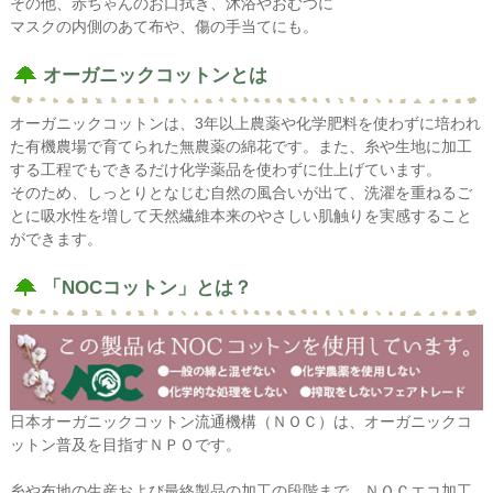
その他、赤ちゃんのお口拭き、沐浴やおむつに
マスクの内側のあて布や、傷の手当てにも。
オーガニックコットンとは
オーガニックコットンは、3年以上農薬や化学肥料を使わずに培われ
た有機農場で育てられた無農薬の綿花です。また、糸や生地に加工
する工程でもできるだけ化学薬品を使わずに仕上げています。
そのため、しっとりとなじむ自然の風合いが出て、洗濯を重ねるご
とに吸水性を増して天然繊維本来のやさしい肌触りを実感すること
ができます。
「NOCコットン」とは？
日本オーガニックコットン流通機構（ＮＯＣ）は、オーガニックコ
ットン普及を目指すＮＰＯです。
糸や布地の生産および最終製品の加工の段階まで、ＮＯＣエコ加工