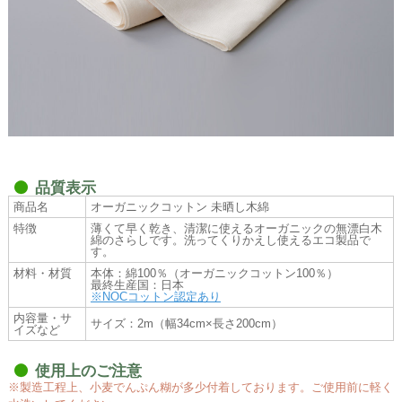
品質表示
商品名
オーガニックコットン 未晒し木綿
特徴
薄くて早く乾き、清潔に使えるオーガニックの無漂白木
綿のさらしです。洗ってくりかえし使えるエコ製品で
す。
材料・材質
本体：綿100％（オーガニックコットン100％）
最終生産国：日本
※NOCコットン認定あり
内容量・サ
サイズ：2m（幅34cm×長さ200cm）
イズなど
使用上のご注意
※製造工程上、小麦でんぷん糊が多少付着しております。ご使用前に軽く