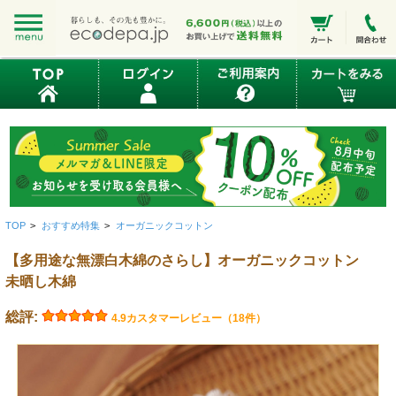
TOP
>
おすすめ特集
>
オーガニックコットン
【多用途な無漂白木綿のさらし】オーガニックコットン
未晒し木綿
総評:
4.9
カスタマーレビュー（18件）