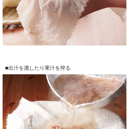
■出汁を漉したり果汁を搾る