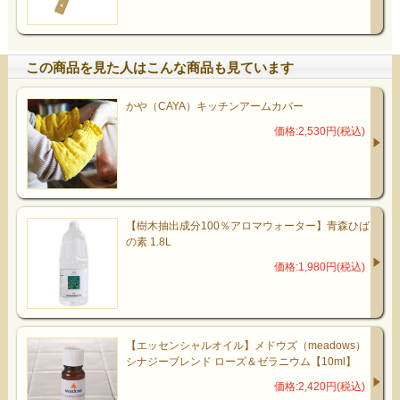
この商品を見た人はこんな商品も見ています
かや（CAYA）キッチンアームカバー
価格:2,530円(税込)
【樹木抽出成分100％アロマウォーター】青森ひば
の素 1.8L
価格:1,980円(税込)
【エッセンシャルオイル】メドウズ（meadows）
シナジーブレンド ローズ＆ゼラニウム【10ml】
価格:2,420円(税込)