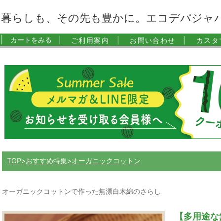
暮らしも、その先も豊かに。エコデパジャ
|
カートをみる |
ご利用案内 |
お問い合わせ |
カスタ
TOP
おすすめ特集
オーガニックコットン
オーガニックコットンで作った無漂白木綿のさらし
【多用途な