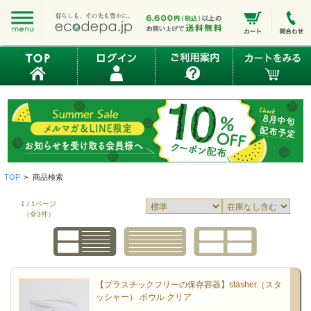
TOP
>
商品検索
1 / 1ページ
（全3件）
【プラスチックフリーの保存容器】stasher（スタ
ッシャー） ボウル クリア