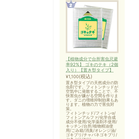
【植物成分で台所害虫忌避
率92%】 ゴキのテキ（2個
入り）【置き型タイプ】
(税込)
¥1,100
置き型タイプの天然成分の防
虫剤です。フィトンチッドが
空気中に発散することで、不
快害虫が嫌がる空間を作りま
す。ダニの増殖抑制効果もあ
ります。植物の力で害虫対
策。
フィトンチッド/フィトンα/
フィトンアルファ/化学合成
成分不使用/化学薬剤不使用/
キッチン/台所/植物精油使
用/ごみ箱/消臭/オレンジ油/
ゴキブリ/チャバネゴキブリ/