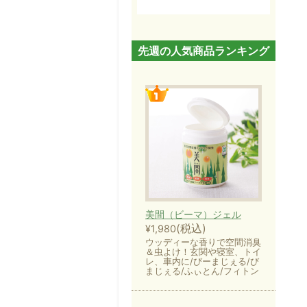
先週の人気商品ランキング
美間（ビーマ）ジェル
(税込)
¥1,980
ウッディーな香りで空間消臭
＆虫よけ！玄関や寝室、トイ
レ、車内に/びーまじぇる/び
まじぇる/ふぃとん/フィトン