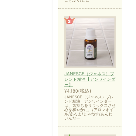
ごきぶり/だに
JANESCE（ジャネス）ブ
レンド精油【アンワインダ
ー】
(税込)
¥4,180
JANESCE（ジャネス）ブレ
ンド精油 アンワインダー
は、気持ちをリラックスさせ
心を和やかに。/アロマオイ
ル/あろま/じゃねす/あんわ
いんだー