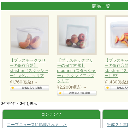
商品一覧
【プラスチックフリ
【プラスチックフリ
【プラスチ
ーの保存容器】
ーの保存容器】
ーの保存容
stasher（スタッシャ
stasher（スタッシャ
stasher
ー） ボウル クリア
ー） スタンドアップ
ー）EZ
クリア
¥1,760
(税込)
¥1,430
(税込
～
¥2,200
(税込)
～
3件中1件～3件を表示
コンテンツ
コープニュースに掲載されました
平成２１年