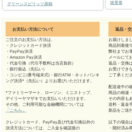
状受章
グリーンスピリッツ原稿
お支払い方法について
返品・交
ご注文のお支払い方法は、
お届けしま
・クレジットカード決済
商品到着後1
・PayPay決済
弊社までお
・Amazon Pay決済
メールにて
・代金引換（代引手数料は当店負担）
返品・交換
・銀行振込（先払い）
お受けでき
・コンビニ(番号端末式)・銀行ATM・ネットバンキ
ご了承くだ
ング決済*（先払い）よりお選びいただけます。
配送途中の
*ファミリーマート、ローソン、ミニストップ、
商品の相違
デイリーヤマザキでお支払いいただけます。
その内容も
その他、ご利用可能な金融機関については
送料・返金
「こちら」
新品をご送
クレジットカード、PayPay及び代金引換以外の
以下の場合
決済方法については、ご入金を確認後の
・開封済み