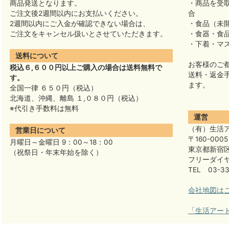
商品発送となります。
・商品を受
ご注文後2週間以内にお支払いください。
合
2週間以内にご入金が確認できない場合は、
・食品（未
ご注文をキャンセル扱いとさせていただきます。
・食器・食
・下着・マ
送料について
お客様のご
税込６,６００円以上ご購入の場合は送料無料で
送料・返金
す。
ます。
全国一律 ６５０円（税込）
北海道、沖縄、離島 １,０８０円（税込）
※代引き手数料は無料
運営
（有）生活
営業日について
〒160-0005
月曜日～金曜日 9：00～18：00
東京都新宿区
（祝祭日・年末年始を除く）
フリーダイヤル
TEL 03-33
会社地図は
「生活アー