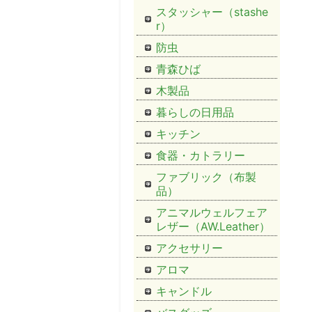
スタッシャー（stashe
r）
防虫
青森ひば
木製品
暮らしの日用品
キッチン
食器・カトラリー
ファブリック（布製
品）
アニマルウェルフェア
レザー（AW.Leather）
アクセサリー
アロマ
キャンドル