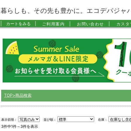
暮らしも、その先も豊かに。エコデパジャ
|
カートをみる |
ご利用案内 |
お問い合わせ |
カスタ
TOP
商品検索
表示切替：
並び順：
在庫：
3件中1件～3件を表示