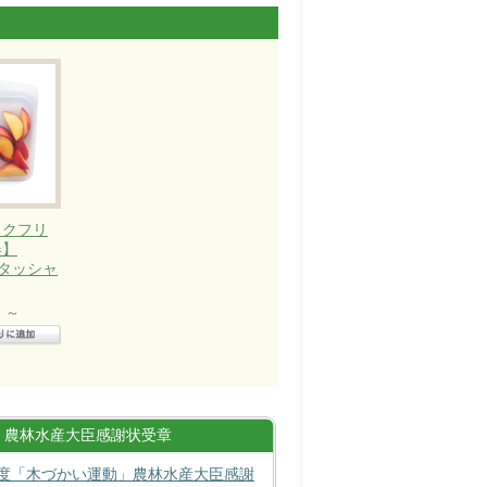
ックフリ
器】
（スタッシャ
)
～
農林水産大臣感謝状受章
度「木づかい運動」農林水産大臣感謝