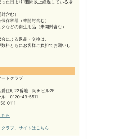
取った日より1週間以上経過している場
開封含む）
品保存容器（未開封含む）
スクなどの衛生用品（未開封含む）
都合による返品・交換は、
手数料ともにお客様ご負担でお願いし
アートクラブ
愛住町22番地 岡田ビル2F
 0120-43-5511
56-0111
こちら
トクラブ」サイトはこちら