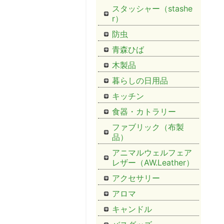
スタッシャー（stashe
r）
防虫
青森ひば
木製品
暮らしの日用品
キッチン
食器・カトラリー
ファブリック（布製
品）
アニマルウェルフェア
レザー（AW.Leather）
アクセサリー
アロマ
キャンドル