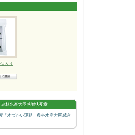
2個入り
農林水産大臣感謝状受章
度「木づかい運動」農林水産大臣感謝