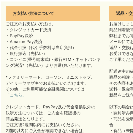
お支払い方法について
返品・交
ご注文のお支払い方法は、
お届けしま
・クレジットカード決済
商品到着後1
・PayPay決済
弊社までお
・Amazon Pay決済
メールにて
・代金引換（代引手数料は当店負担）
返品・交換
・銀行振込（先払い）
お受けでき
・コンビニ(番号端末式)・銀行ATM・ネットバンキ
ご了承くだ
ング決済*（先払い）よりお選びいただけます。
配送途中の
*ファミリーマート、ローソン、ミニストップ、
商品の相違
デイリーヤマザキでお支払いいただけます。
その内容も
その他、ご利用可能な金融機関については
送料・返金
「こちら」
新品をご送
クレジットカード、PayPay及び代金引換以外の
以下の場合
決済方法については、ご入金を確認後の
・開封済み
商品発送となります。
・商品を受
ご注文後2週間以内にお支払いください。
合
2週間以内にご入金が確認できない場合は、
・食品（未