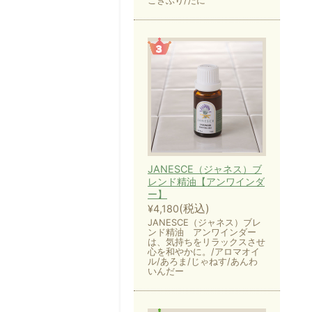
ごきぶり/だに
JANESCE（ジャネス）ブ
レンド精油【アンワインダ
ー】
(税込)
¥4,180
JANESCE（ジャネス）ブレ
ンド精油 アンワインダー
は、気持ちをリラックスさせ
心を和やかに。/アロマオイ
ル/あろま/じゃねす/あんわ
いんだー