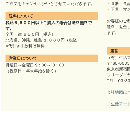
ご注文をキャンセル扱いとさせていただきます。
・食器・食
・下着・マ
送料について
お客様のご
税込６,６００円以上ご購入の場合は送料無料で
送料・返金
す。
ます。
全国一律 ６５０円（税込）
北海道、沖縄、離島 １,０８０円（税込）
※代引き手数料は無料
運営
（有）生活
営業日について
〒160-0005
月曜日～金曜日 9：00～18：00
東京都新宿区
（祝祭日・年末年始を除く）
フリーダイヤル
TEL 03-33
会社地図は
「生活アー