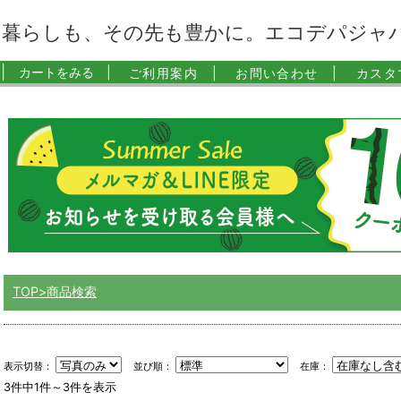
暮らしも、その先も豊かに。エコデパジャ
|
カートをみる |
ご利用案内 |
お問い合わせ |
カスタ
TOP
商品検索
表示切替：
並び順：
在庫：
3件中1件～3件を表示