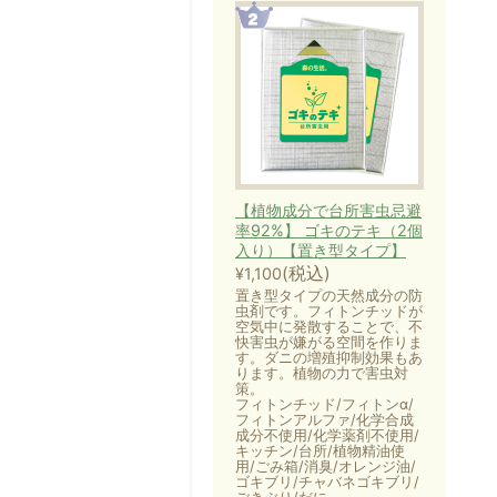
【植物成分で台所害虫忌避
率92%】 ゴキのテキ（2個
入り）【置き型タイプ】
(税込)
¥1,100
置き型タイプの天然成分の防
虫剤です。フィトンチッドが
空気中に発散することで、不
快害虫が嫌がる空間を作りま
す。ダニの増殖抑制効果もあ
ります。植物の力で害虫対
策。
フィトンチッド/フィトンα/
フィトンアルファ/化学合成
成分不使用/化学薬剤不使用/
キッチン/台所/植物精油使
用/ごみ箱/消臭/オレンジ油/
ゴキブリ/チャバネゴキブリ/