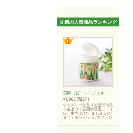
先週の人気商品ランキング
美間（ビーマ）ジェル
(税込)
¥1,980
ウッディーな香りで空間消臭
＆虫よけ！玄関や寝室、トイ
レ、車内に/びーまじぇる/び
まじぇる/ふぃとん/フィトン